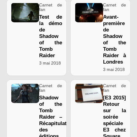
Carnet de
Carnet de
fan
fan
Test de
Avant-
la démo
première
de
de
Shadow
Shadow
of the
of the
Tomb
Tomb
Raider
Raider à
Londres
3 mai 2018
3 mai 2018
Carnet de
Carnet de
fan
fan
Shadow
[E3 2015]
of the
Retour
Tomb
sur la
Raider –
soirée
Récapitulatif
spéciale
des
E3 chez
éditions
Square