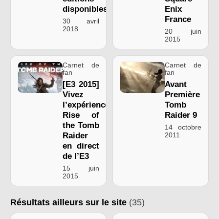
disponibles
Enix
France
30 avril
2018
20 juin
2015
Carnet de
Carnet de
fan
fan
[E3 2015]
Avant
Vivez
Première
l’expérience
Tomb
Rise of
Raider 9
the Tomb
14 octobre
Raider
2011
en direct
de l’E3
15 juin
2015
Résultats ailleurs sur le site
(35)