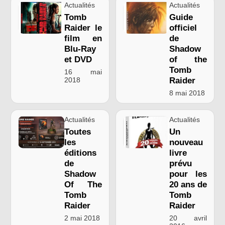
Actualités
Actualités
Tomb
Guide
Raider le
officiel
film en
de
Blu-Ray
Shadow
et DVD
of the
Tomb
16 mai
2018
Raider
8 mai 2018
Actualités
Actualités
Toutes
Un
les
nouveau
éditions
livre
de
prévu
Shadow
pour les
Of The
20 ans de
Tomb
Tomb
Raider
Raider
2 mai 2018
20 avril