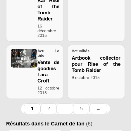
Kai Rise
of the
Tomb
Raider
16
décembre
2015
Actu · Le
Actualités
Site
Artbook collector
Vente de
pour Rise of the
goodies
Tomb Raider
Lara
9 octobre 2015
Croft
12 octobre
2015
1
2
…
5
→
Résultats dans le Carnet de fan
(6)