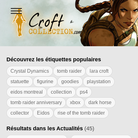
Ouvrir
le
menu
Figurines Lara Croft et collectio
Découvrez les étiquettes populaires
Résultats de l'étiquette "square enix"
Crystal Dynamics
tomb raider
lara croft
statuette
figurine
goodies
playstation
eidos montreal
collection
ps4
tomb raider anniversary
xbox
dark horse
collector
Eidos
rise of the tomb raider
Résultats dans les Actualités
(45)