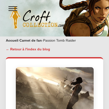
Ouvrir
le
menu
Figurines Lara Croft et collectio
Accueil
›
Carnet de fan
›
Passion Tomb Raider
← Retour à l'index du blog