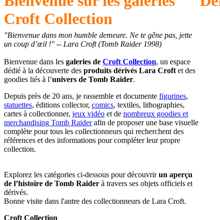
Bienvenue sur les galeries
De
Croft Collection
"Bienvenue dans mon humble demeure. Ne te gêne pas, jette
un coup d’œil !" -- Lara Croft (Tomb Raider 1998)
Bienvenue dans les
galeries de
Croft Collection
, un espace
dédié à la découverte des
produits dérivés Lara Croft
et des
goodies liés à l’
univers de Tomb Raider
.
Depuis près de 20 ans, je rassemble et documente
figurines
,
statuettes
, éditions collector,
comics
, textiles, lithographies,
cartes à collectionner,
jeux vidéo
et de
nombreux goodies et
merchandising Tomb Raider
afin de proposer une base visuelle
complète pour tous les collectionneurs qui recherchent des
références et des informations pour compléter leur propre
collection.
Explorez les catégories ci-dessous pour découvrir
un aperçu
de l’histoire de Tomb Raider
à travers ses objets officiels et
dérivés.
Bonne visite dans l'antre des collectionneurs de Lara Croft.
Croft Collection