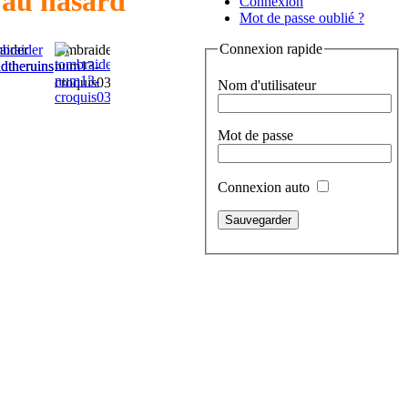
 au hasard
Connexion
Mot de passe oublié ?
Connexion rapide
aider
tombraider-
ndtheruins
num13-
croquis03
Nom d'utilisateur
Mot de passe
r1-
Connexion auto