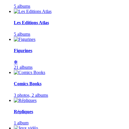
5 albums
Les Editions Atlas
5 albums
Figurines
✻
21 albums
Comics Books
3 photos,
2 albums
Répliques
1 album