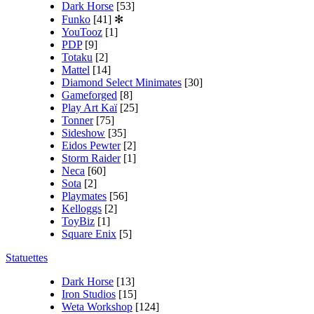
Dark Horse
[53]
Funko
[41]
✻
YouTooz
[1]
PDP
[9]
Totaku
[2]
Mattel
[14]
Diamond Select Minimates
[30]
Gameforged
[8]
Play Art Kaï
[25]
Tonner
[75]
Sideshow
[35]
Eidos Pewter
[2]
Storm Raider
[1]
Neca
[60]
Sota
[2]
Playmates
[56]
Kelloggs
[2]
ToyBiz
[1]
Square Enix
[5]
Statuettes
Dark Horse
[13]
Iron Studios
[15]
Weta Workshop
[124]