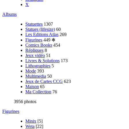
X
Albums
Statuettes
1307
Statues (lifesize)
60
Les Editions Atlas
269
Figurines
449
✻
Comics Books
454
Répliques
8
Jeux vidéo
51
Livres & Solutions
173
Lithographies
5
Mode
393
Multimedia
50
Jeux de Cartes CCG
623
Maison
65
Ma Collection
76
3956 photos
Figurines
Minix
[5]
Weta
[22]