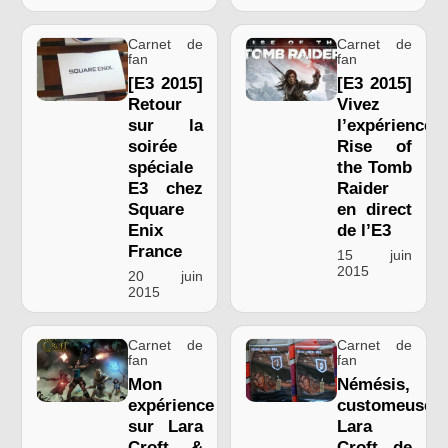
Carnet de
Carnet de
fan
fan
[E3 2015]
[E3 2015]
Retour
Vivez
sur la
l’expérience
soirée
Rise of
spéciale
the Tomb
E3 chez
Raider
Square
en direct
Enix
de l’E3
France
15 juin
2015
20 juin
2015
Carnet de
Carnet de
fan
fan
Mon
Némésis,
expérience
customeuse
sur Lara
Lara
Croft &
Croft de