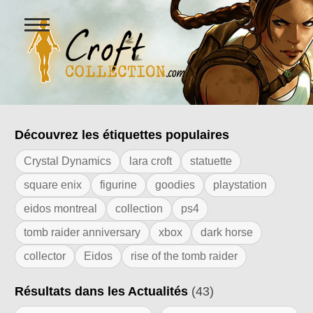
Ouvrir
le
menu
Figurines Lara Croft et collectio
Découvrez les étiquettes populaires
Résultats de l'étiquette "tomb raider"
Crystal Dynamics
lara croft
statuette
square enix
figurine
goodies
playstation
eidos montreal
collection
ps4
tomb raider anniversary
xbox
dark horse
collector
Eidos
rise of the tomb raider
Résultats dans les Actualités
(43)