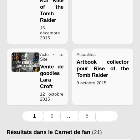
Kai Rise
of the
Tomb
Raider
16
décembre
2015
Actu · Le
Actualités
Site
Artbook collector
Vente de
pour Rise of the
goodies
Tomb Raider
Lara
9 octobre 2015
Croft
12 octobre
2015
1
2
…
5
→
Résultats dans le Carnet de fan
(21)