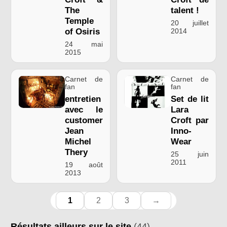
The
talent !
Temple
20 juillet
of Osiris
2014
24 mai
2015
Carnet de
Carnet de
fan
fan
entretien
Set de lit
avec le
Lara
customer
Croft par
Jean
Inno-
Michel
Wear
Thery
25 juin
2011
19 août
2013
1
2
3
→
Résultats ailleurs sur le site
(44)