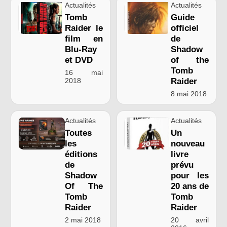
Actualités
Actualités
Tomb
Guide
Raider le
officiel
film en
de
Blu-Ray
Shadow
et DVD
of the
Tomb
16 mai
2018
Raider
8 mai 2018
Actualités
Actualités
Toutes
Un
les
nouveau
éditions
livre
de
prévu
Shadow
pour les
Of The
20 ans de
Tomb
Tomb
Raider
Raider
2 mai 2018
20 avril