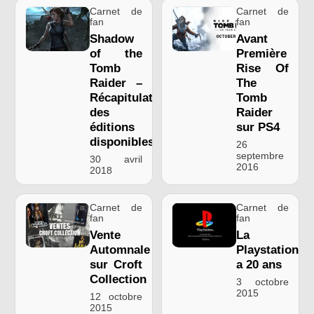
Carnet de
Carnet de
fan
fan
Shadow
Avant
of the
Première
Tomb
Rise Of
Raider –
The
Récapitulatif
Tomb
des
Raider
éditions
sur PS4
disponibles
26
septembre
30 avril
2016
2018
Carnet de
Carnet de
fan
fan
Vente
La
Automnale
Playstation
sur Croft
a 20 ans
Collection
3 octobre
2015
12 octobre
2015