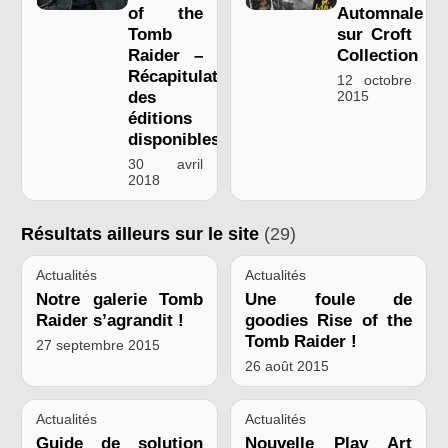
of the
Automnale
Tomb
sur Croft
Raider –
Collection
Récapitulatif
12 octobre
des
2015
éditions
disponibles
30 avril
2018
Résultats ailleurs sur le site
(29)
Actualités
Actualités
Notre galerie Tomb
Une foule de
Raider s’agrandit !
goodies Rise of the
Tomb Raider !
27 septembre 2015
26 août 2015
Actualités
Actualités
Guide de solution
Nouvelle Play Art