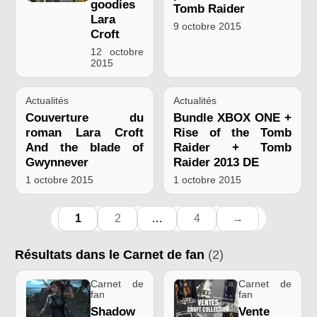
goodies
Tomb Raider
Lara
9 octobre 2015
Croft
12 octobre
2015
Actualités
Actualités
Couverture du
Bundle XBOX ONE +
roman Lara Croft
Rise of the Tomb
And the blade of
Raider + Tomb
Gwynnever
Raider 2013 DE
1 octobre 2015
1 octobre 2015
1
2
…
4
→
Résultats dans le Carnet de fan
(2)
Carnet de
Carnet de
fan
fan
Shadow
Vente