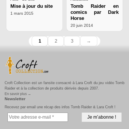
Mise à jour du site
Tomb Raider en
comics par Dark
1 mars 2015
Horse
20 juin 2014
1
2
3
→
Croft Collection est un fansite consacré à Lara Croft du jeu vidéo Tomb
Raider et à la collection de produits dérivés depuis 2007.
En savoir plus →
Newsletter
Recevez par email une récap des infos Tomb Raider & Lara Croft !