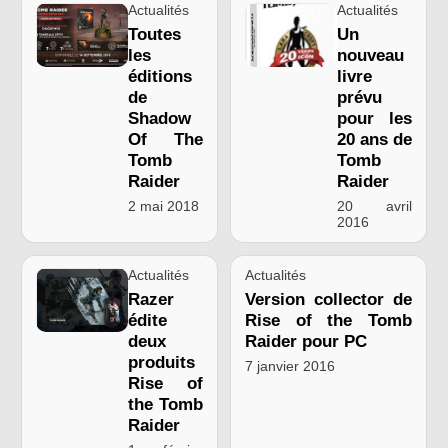
Actualités
Actualités
Toutes
Un
les
nouveau
éditions
livre
de
prévu
Shadow
pour les
Of The
20 ans de
Tomb
Tomb
Raider
Raider
2 mai 2018
20 avril
2016
Actualités
Actualités
Razer
Version collector de
édite
Rise of the Tomb
deux
Raider pour PC
produits
7 janvier 2016
Rise of
the Tomb
Raider