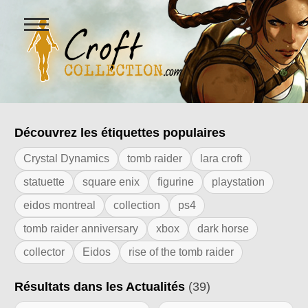
Ouvrir
le
menu
Figurines Lara Croft et collectio
Découvrez les étiquettes populaires
Résultats de l'étiquette "goodies"
Crystal Dynamics
tomb raider
lara croft
statuette
square enix
figurine
playstation
eidos montreal
collection
ps4
tomb raider anniversary
xbox
dark horse
collector
Eidos
rise of the tomb raider
Résultats dans les Actualités
(39)