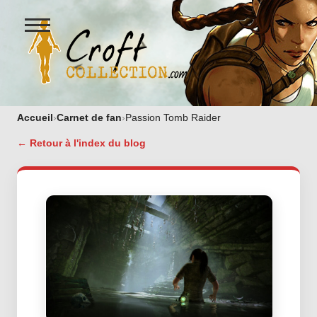
Ouvrir
le
menu
Figurines Lara Croft et collectio
Accueil
›
Carnet de fan
›
Passion Tomb Raider
← Retour à l'index du blog