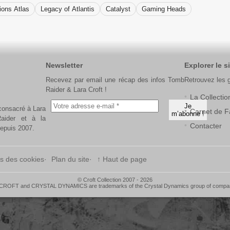
ions Atlas
Legacy of Atlantis
Catalyst
Gaming Heads
Newsletter
Explorer le si
Recevez par email une récap des infos Tomb
Retrouvez les 
Raider & Lara Croft !
La Collectio
 consacré à Lara
Carnet de F
aider et à la
Contacter
depuis 2007.
s des cookies
Plan du site
↑ Haut de page
© Croft Collection 2007 - 2026
OFT and CRYSTAL DYNAMICS are trademarks of the Crystal Dynamics group of companies.