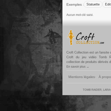
Exemples :
Statuette
Edit
Aucun mot-clé saisi.
Croft Collection est un fansite
Croft du jeu vidéo Tomb R
collection de produits dérivés 
En savoir plus →
Mentions légales
À propo
TOMB RAIDER, LARA CR