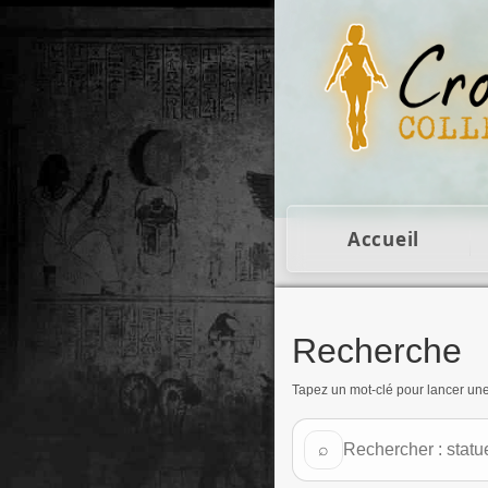
Figurines Lara Cro
Accueil
Recherche
Tapez un mot-clé pour lancer un
Rechercher sur Croft Coll
⌕