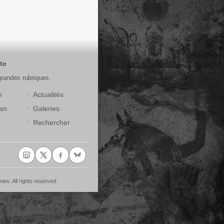
te
grandes rubriques.
n
Actualités
an
Galeries
Rechercher
 All rights reserved.