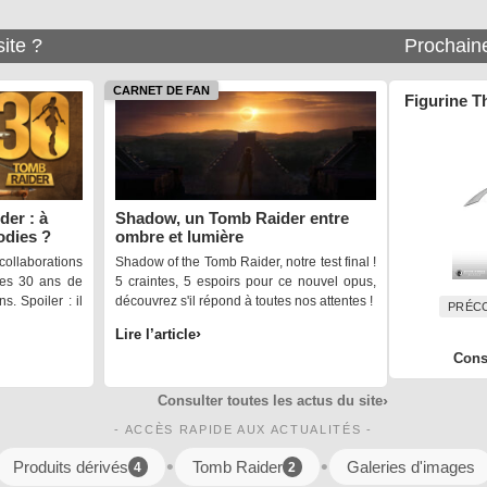
site ?
Prochaine
CARNET DE FAN
Omnibus
der : à
Shadow, un Tomb Raider entre
odies ?
ombre et lumière
llaborations
Shadow of the Tomb Raider, notre test final !
les 30 ans de
5 craintes, 5 espoirs pour ce nouvel opus,
. Spoiler : il
découvrez s'il répond à toutes nos attentes !
PRÉC
PRÉC
PRÉC
A 
PRÉC
Lire l’article
Consu
Consulter toutes les actus du site
- ACCÈS RAPIDE AUX ACTUALITÉS -
•
•
Produits dérivés
Tomb Raider
Galeries d'images
4
2