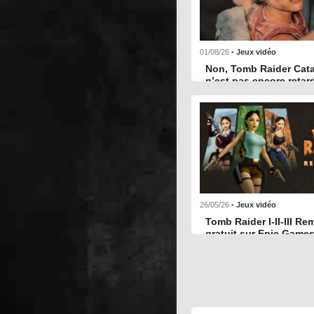
01/08/26 •
Jeux vidéo
Non, Tomb Raider Cata
n’est pas encore retar
En s
26/05/26 •
Jeux vidéo
Tomb Raider I-II-III R
gratuit sur Epic Games
En s