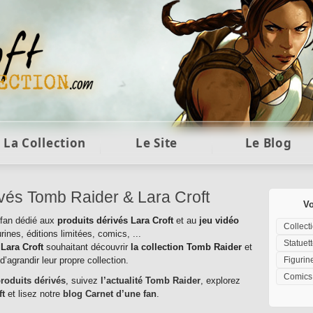
ft et collection Tomb Raider : statues, objets et co
La Collection
Le Site
Le Blog
ivés Tomb Raider & Lara Croft
Vo
e fan dédié aux
produits dérivés Lara Croft
et au
jeu vidéo
Collecti
urines, éditions limitées, comics, ...
Statuet
 Lara Croft
souhaitant découvrir
la collection Tomb Raider
et
d’agrandir leur propre collection.
Figurin
Comics
produits dérivés
, suivez
l’actualité Tomb Raider
, explorez
ft
et lisez notre
blog Carnet d’une fan
.