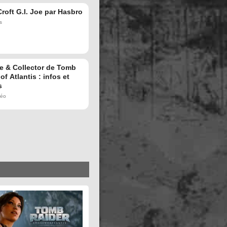
Croft G.I. Joe par Hasbro
s
e & Collector de Tomb
f Atlantis : infos et
s
déo