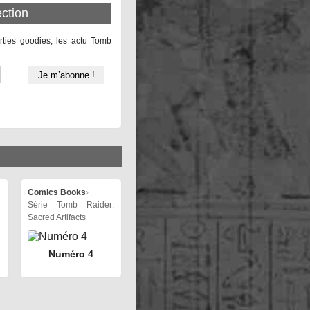
ection
rties goodies, les actu Tomb
Comics Books
›
Série Tomb Raider:
Sacred Artifacts
Numéro 4