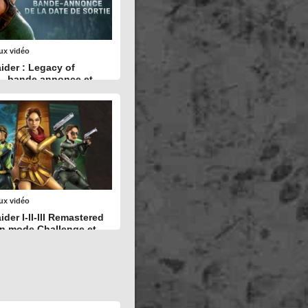
ux vidéo
ider : Legacy of
 – bande annonce et
sortie
En savoir plus
ux vidéo
der I-II-III Remastered
un mode Challenge et
e sur Switch 2, iOS et
En savoir plus