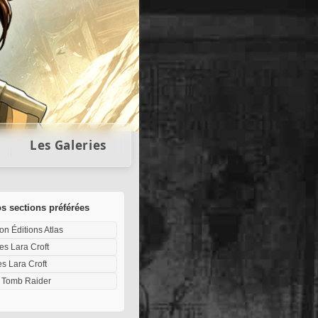
llectors
Les Galeries
s sections préférées
on Éditions Atlas
tes Lara Croft
es Lara Croft
 Tomb Raider