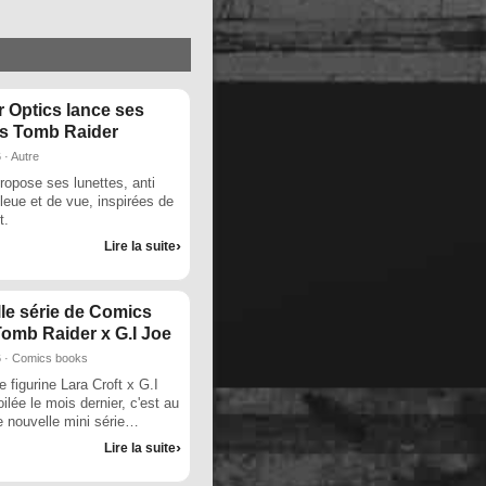
 Optics lance ses
es Tomb Raider
 · Autre
ropose ses lunettes, anti
leue et de vue, inspirées de
t.
Lire la suite
le série de Comics
omb Raider x G.I Joe
6 · Comics books
 figurine Lara Croft x G.I
ilée le mois dernier, c'est au
e nouvelle mini série
 de comics d'être
Lire la suite
ée.