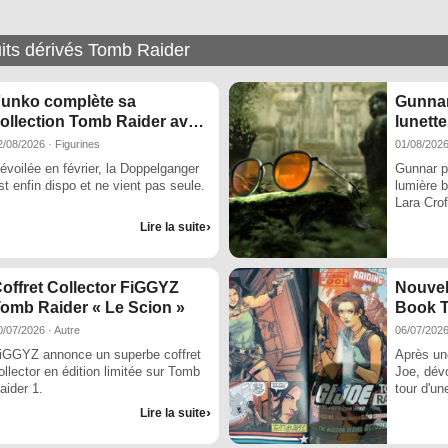
uits dérivés Tomb Raider
unko complète sa
Gunnar
ollection Tomb Raider avec
lunett
 nouvelles Pop! Lara Croft
2/08/2026 · Figurines
01/08/2026
évoilée en février, la Doppelganger
Gunnar p
st enfin dispo et ne vient pas seule.
lumière b
Lara Crof
Lire la suite
offret Collector FiGGYZ
Nouvel
omb Raider « Le Scion »
Book T
0/07/2026 · Autre
06/07/202
iGGYZ annonce un superbe coffret
Après une
ollector en édition limitée sur Tomb
Joe, dévo
aider 1.
tour d'un
exclusive
Lire la suite
officialis