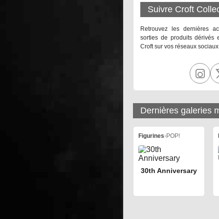
Suivre Croft Colle
Retrouvez les dernières ac
sorties de produits dérivés 
Croft sur vos réseaux sociaux
Dernières galeries m
Figurines
›
POP!
30th Anniversary