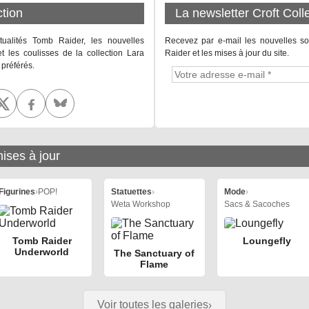
ction
La newsletter Croft Coll
tualités Tomb Raider, les nouvelles
Recevez par e-mail les nouvelles so
et les coulisses de la collection Lara
Raider et les mises à jour du site.
 préférés.
ises à jour
Figurines
›
POP!
Statuettes
›
Mode
›
Weta Workshop
Sacs & Sacoches
Tomb Raider
Loungefly
Underworld
The Sanctuary of
Flame
Voir toutes les galeries