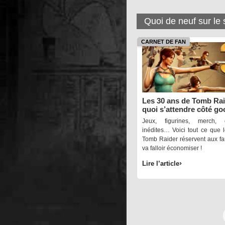
Quoi de neuf sur le 
CARNET DE FAN
Les 30 ans de Tomb Rai
quoi s’attendre côté go
Jeux, figurines, merch, co
inédites… Voici tout ce que 
Tomb Raider réservent aux fans
va falloir économiser !
Lire l’article