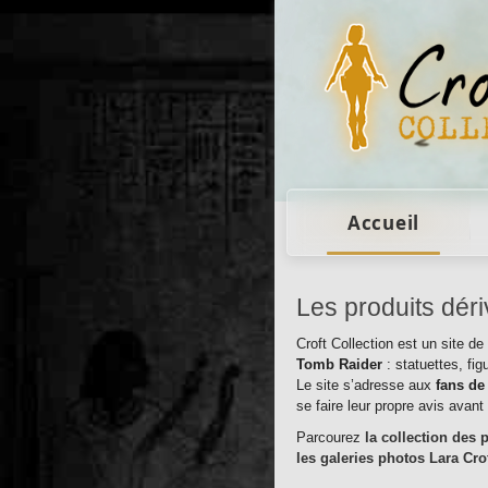
Figurines Lara Cro
Accueil
Les produits dér
Croft Collection est un site d
Tomb Raider
: statuettes, fig
Le site s’adresse aux
fans de
se faire leur propre avis avant 
Parcourez
la collection des 
les galeries photos Lara Cro