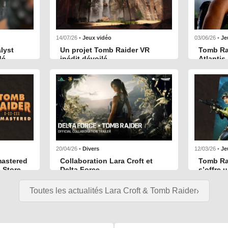
14/07/26 •
Jeux vidéo
03/06/26 •
Je
lyst
Un projet Tomb Raider VR
Tomb Ra
dé
inédit dévoilé
Atlantis
date de 
avoir plus
En savoir plus
20/04/26 •
Divers
12/03/26 •
Je
emastered
Collaboration Lara Croft et
Tomb Rai
 Store
Delta Force
s’offre 
s’export
avoir plus
En savoir plus
Android
Toutes les actualités Lara Croft & Tomb Raider