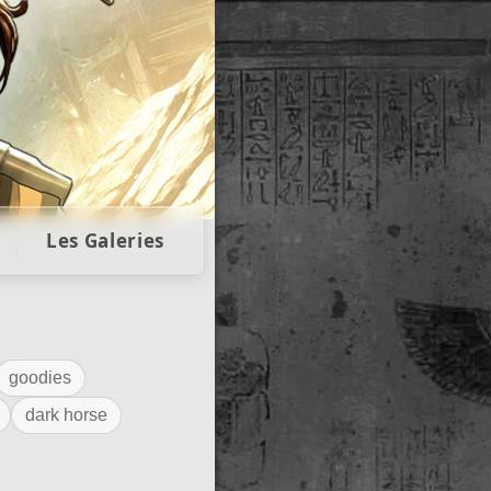
llectors
Les Galeries
goodies
dark horse