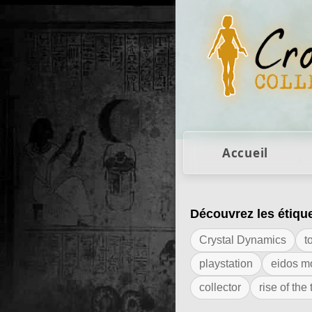
Figurines Lara Cro
Accueil
Découvrez les étiqu
Résultats de l'ét
Crystal Dynamics
t
playstation
eidos m
collector
rise of the