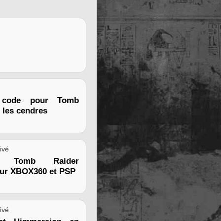
 code pour Tomb
 les cendres
ivé
e Tomb Raider
sur XBOX360 et PSP
ivé