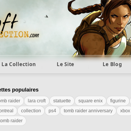
ft et collection Tomb Raider : statues, objets et co
La Collection
Le Site
Le Blog
ettes populaires
iquette "Eidos"
omb raider
lara croft
statuette
square enix
figurine
ontreal
collection
ps4
tomb raider anniversary
xbox
 tomb raider