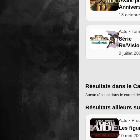
Avant-
Annivers
13 octobr
Actu · Tom
Série 
Re/Visi
9 juillet 2
Résultats dans le C
Aucun résultat dans le carnet de
Résultats ailleurs su
Actu · Prod
Les figu
10 mai 20