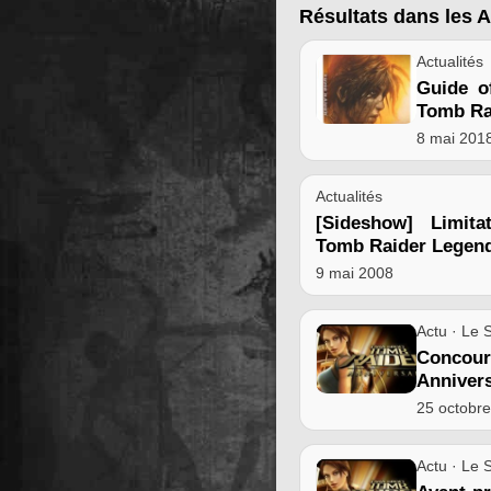
Résultats dans les A
Actualités
Guide o
Tomb Ra
8 mai 201
Actualités
[Sideshow] Limita
Tomb Raider Legen
9 mai 2008
Actu · Le S
Conco
Anniver
25 octobr
Actu · Le S