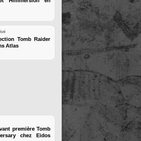
et Himmersion en
ivé
lection Tomb Raider
ns Atlas
avant première Tomb
versary chez Eidos