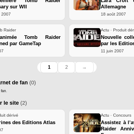
première Tomb Raider
Lara Croft 
ary sur WII
Allemagne
e 2007
18 août 2007
b Raider
Actu · Produit dér
animée Tomb Raider
Nouvelle col
oned par GameTap
par les Editio
007
11 juin 2007
1
2
→
arnet de fan
(0)
 fan.
r le site
(2)
uit dérivé
Actu · Concours
rines des Editions Atlas
Assistez à l’
Raider Anni
07