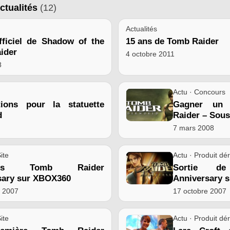
ctualités
(12)
Actualités
fficiel de Shadow of the
15 ans de Tomb Raider
ider
4 octobre 2011
8
Actu · Concours
tions pour la statuette
Gagner un
d
Raider – Sous
7 mars 2008
ite
Actu · Produit dér
urs Tomb Raider
Sortie d
sary sur XBOX360
Anniversary 
e 2007
17 octobre 2007
ite
Actu · Produit dér