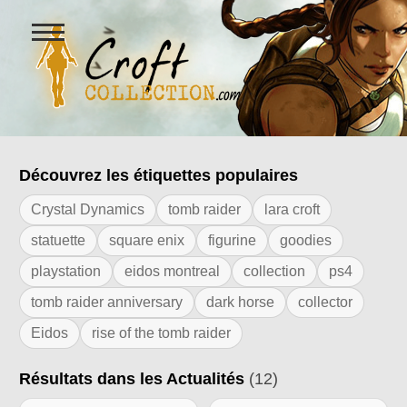
Ouvrir
le
menu
Figurines Lara Croft et collectio
Découvrez les étiquettes populaires
Résultats de l'étiquette "xbox"
Crystal Dynamics
tomb raider
lara croft
statuette
square enix
figurine
goodies
playstation
eidos montreal
collection
ps4
tomb raider anniversary
dark horse
collector
Eidos
rise of the tomb raider
Résultats dans les Actualités
(12)