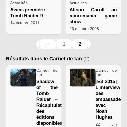
Actualités
Actualités
Avant-première
Alison Caroll au
Tomb Raider 9
micromania game
show
14 octobre 2011
26 octobre 2008
←
1
2
Résultats dans le Carnet de fan
(2)
Carnet de
Carnet de
fan
fan
Shadow
[E3 2015]
of the
L’interview
Tomb
des
Raider –
ambassadeur
Récapitulatif
avec
des
Noah
éditions
Hughes
disponibles
22 juin