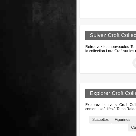
Suivez Croft Collec
Retrouvez les nouveautés Tomb
la collection Lara Croft sur le
Explorer Croft Coll
Explorez l’univers Croft Col
contenus dédiés à Tomb Raider
Statuettes
Figurines
Ca