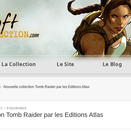
ft et collection Tomb Raider : statues, objets et co
La Collection
Le Site
Le Blog
é
Nouvelle collection Tomb Raider par les Editions Atlas
VÉ •
FIGURINES
on Tomb Raider par les Editions Atlas