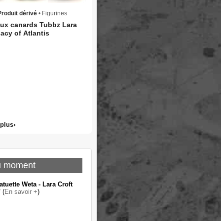
Produit dérivé
• Figurines
ux canards Tubbz Lara
acy of Atlantis
 plus
u moment
atuette Weta - Lara Croft
"
(
En savoir +
)