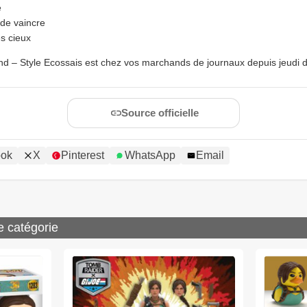
e
 de vaincre
s cieux
end – Style Ecossais est chez vos marchands de journaux depuis jeudi d
Source officielle
ook
X
Pinterest
WhatsApp
Email
e catégorie