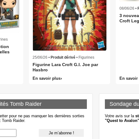
08/06/26 •
3 nouvea
Croft Leg
rines
tion
elles
25/06/26 •
Produit dérivé
• Figurines
Figurine Lara Croft G.I. Joe par
Hasbro
En savoir plus
En savoir
ités Tomb Raider
Sondage d
etter pour ne pas manquer les dernières sorties
Votre avis sur la
st
t Tomb Raider.
"Quest to Avalon