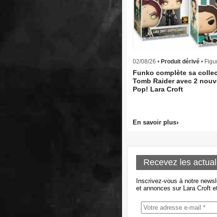
02/08/26 •
Produit dérivé
• Figu
Funko complète sa collec
Tomb Raider avec 2 nouv
Pop! Lara Croft
En savoir plus
Recevez les actual
Inscrivez-vous à notre newsl
et annonces sur Lara Croft e