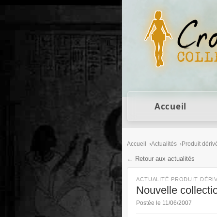
Figurines Lara Cro
Accueil
Accueil
Actualités
Produit dériv
← Retour aux actualités
ACTUALITÉ PRODUIT DÉRI
Nouvelle collecti
Postée le 11/06/2007