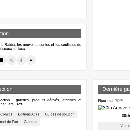
tion
 Raider, les nouvelles sorties et les coulisses de
s réseaux sociaux.
ection
Dernière gal
lection : galeries, produits dérivés, archives et
Figurines
›
POP!
 et Lara Croft.
Comics
Editions Atlas
Guides de solution
30th
rnet de Fan
Galeries
Voir t