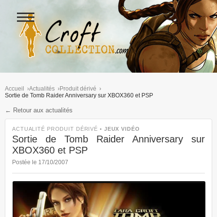
Ouvrir
le
menu
Figurines Lara Croft et collectio
Accueil
Actualités
Produit dérivé
Sortie de Tomb Raider Anniversary sur XBOX360 et PSP
← Retour aux actualités
ACTUALITÉ PRODUIT DÉRIVÉ •
JEUX VIDÉO
Sortie de Tomb Raider Anniversary sur
XBOX360 et PSP
Postée le 17/10/2007