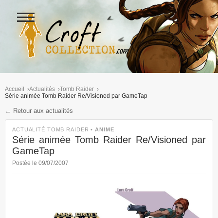
Ouvrir
le
menu
Figurines Lara Croft et collectio
Accueil
Actualités
Tomb Raider
Série animée Tomb Raider Re/Visioned par GameTap
← Retour aux actualités
ACTUALITÉ TOMB RAIDER •
ANIME
Série animée Tomb Raider Re/Visioned par
GameTap
Postée le 09/07/2007