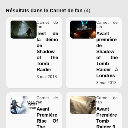
Résultats dans le Carnet de fan
(4)
Carnet de
Carnet de
fan
fan
Test de
Avant-
la démo
première
de
de
Shadow
Shadow
of the
of the
Tomb
Tomb
Raider
Raider à
Londres
3 mai 2018
3 mai 2018
Carnet de
Carnet de
fan
fan
Avant
Avant
Première
Première
Rise Of
Tomb
The
Raider 9