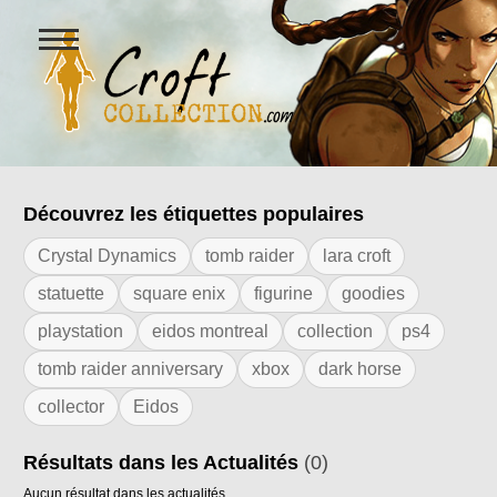
Ouvrir
le
menu
Figurines Lara Croft et collectio
Découvrez les étiquettes populaires
Résultats de l'étiquette "avant première
Crystal Dynamics
tomb raider
lara croft
statuette
square enix
figurine
goodies
playstation
eidos montreal
collection
ps4
tomb raider anniversary
xbox
dark horse
collector
Eidos
Résultats dans les Actualités
(0)
Aucun résultat dans les actualités.