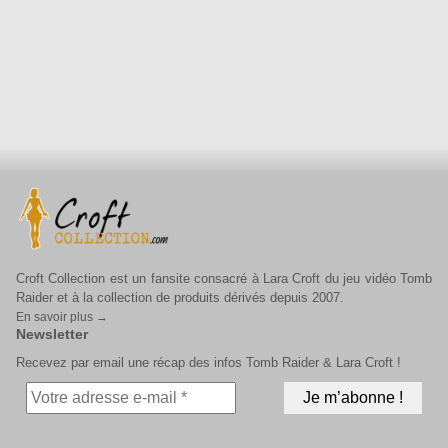
Croft Collection est un fansite consacré à Lara Croft du jeu vidéo Tomb
Raider et à la collection de produits dérivés depuis 2007.
En savoir plus →
Newsletter
Recevez par email une récap des infos Tomb Raider & Lara Croft !