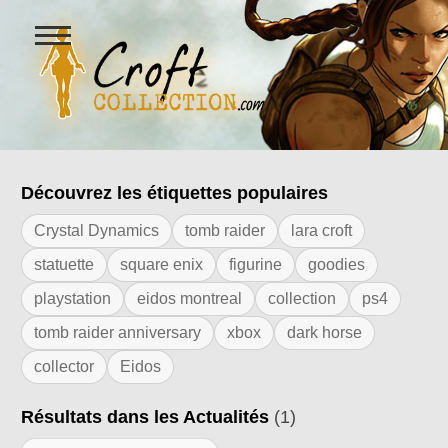
Ouvrir
le
menu
Figurines Lara Croft et collectio
Découvrez les étiquettes populaires
Résultats de l'étiquette "titan book"
Crystal Dynamics
tomb raider
lara croft
statuette
square enix
figurine
goodies
playstation
eidos montreal
collection
ps4
tomb raider anniversary
xbox
dark horse
collector
Eidos
Résultats dans les Actualités
(1)