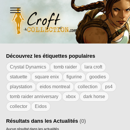
Ouvrir
le
menu
Figurines Lara Croft et collectio
Découvrez les étiquettes populaires
Résultats de l'étiquette "replica watch"
Crystal Dynamics
tomb raider
lara croft
statuette
square enix
figurine
goodies
playstation
eidos montreal
collection
ps4
tomb raider anniversary
xbox
dark horse
collector
Eidos
Résultats dans les Actualités
(0)
Aucun résultat dans les actualités.