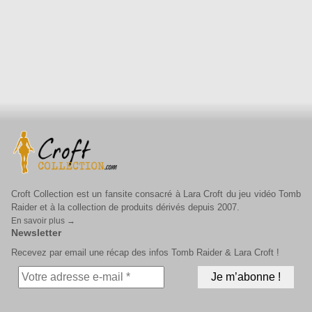
Croft Collection est un fansite consacré à Lara Croft du jeu vidéo Tomb
Raider et à la collection de produits dérivés depuis 2007.
En savoir plus →
Newsletter
Recevez par email une récap des infos Tomb Raider & Lara Croft !