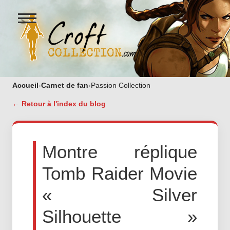
Ouvrir
le
menu
Figurines Lara Croft et collectio
Accueil
›
Carnet de fan
›
Passion Collection
← Retour à l'index du blog
Montre réplique
Tomb Raider Movie
« Silver
Silhouette »