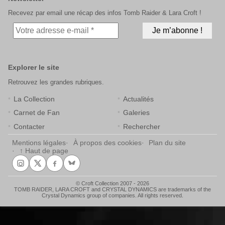
Recevez par email une récap des infos Tomb Raider & Lara Croft !
Explorer le site
Retrouvez les grandes rubriques.
La Collection
Actualités
Carnet de Fan
Galeries
Contacter
Rechercher
Mentions légales
À propos des cookies
Plan du site
↑ Haut de page
© Croft Collection 2007 - 2026
TOMB RAIDER, LARA CROFT and CRYSTAL DYNAMICS are trademarks of the
Crystal Dynamics group of companies. All rights reserved.