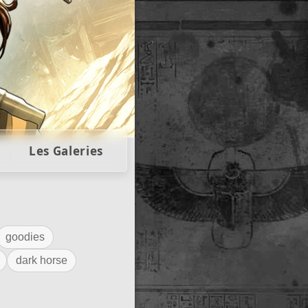
llectors
Les Galeries
goodies
dark horse