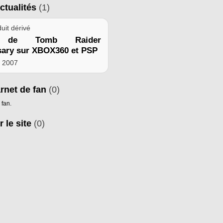
ctualités
(1)
uit dérivé
e de Tomb Raider
sary sur XBOX360 et PSP
e 2007
arnet de fan
(0)
 fan.
r le site
(0)