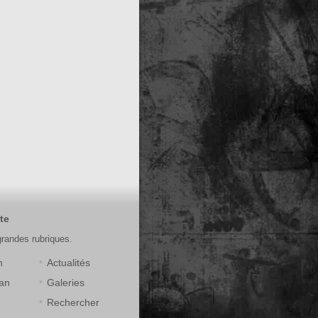
te
grandes rubriques.
n
Actualités
an
Galeries
Rechercher