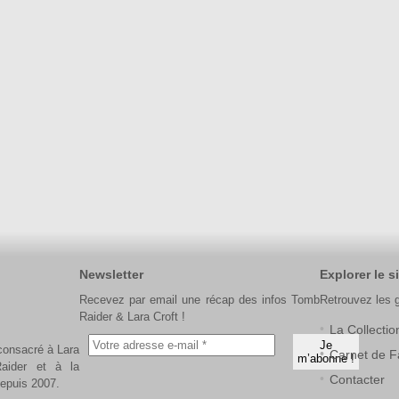
Newsletter
Explorer le si
Recevez par email une récap des infos Tomb
Retrouvez les 
Raider & Lara Croft !
La Collectio
 consacré à Lara
Carnet de F
aider et à la
Contacter
depuis 2007.