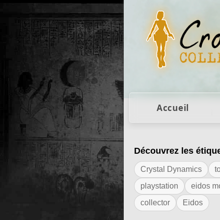
Figurines Lara Cro
Accueil
Découvrez les étiqu
Résultats de l'ét
Crystal Dynamics
t
playstation
eidos m
collector
Eidos