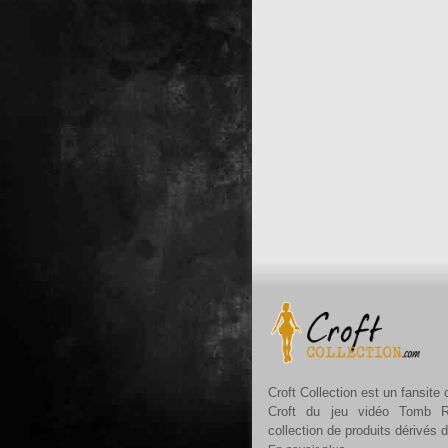
Croft Collection est un fansite
Croft du jeu vidéo Tomb R
collection de produits dérivés 