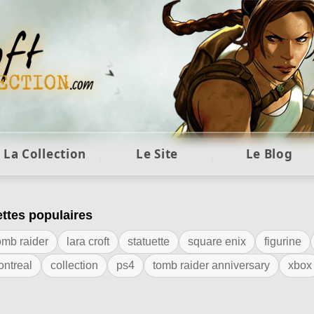
ft et collection Tomb Raider : statues, objets et co
La Collection
Le Site
Le Blog
ettes populaires
iquette "PSP"
omb raider
lara croft
statuette
square enix
figurine
ontreal
collection
ps4
tomb raider anniversary
xbox