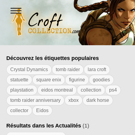
Ouvrir
le
menu
Figurines Lara Croft et collectio
Découvrez les étiquettes populaires
Résultats de l'étiquette "pré-command
Crystal Dynamics
tomb raider
lara croft
statuette
square enix
figurine
goodies
playstation
eidos montreal
collection
ps4
tomb raider anniversary
xbox
dark horse
collector
Eidos
Résultats dans les Actualités
(1)