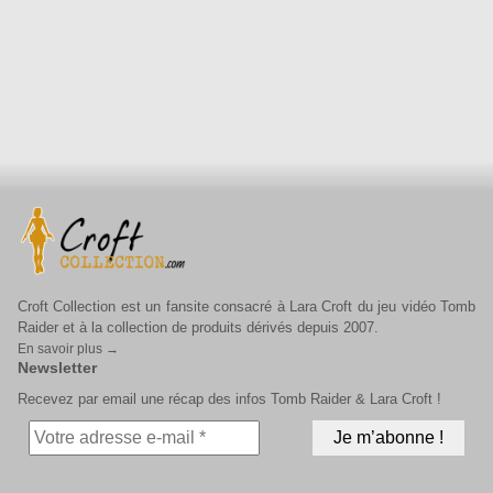
Croft Collection est un fansite consacré à Lara Croft du jeu vidéo Tomb
Raider et à la collection de produits dérivés depuis 2007.
En savoir plus →
Newsletter
Recevez par email une récap des infos Tomb Raider & Lara Croft !