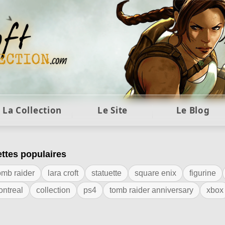
ft et collection Tomb Raider : statues, objets et co
La Collection
Le Site
Le Blog
ettes populaires
iquette "peter chung"
omb raider
lara croft
statuette
square enix
figurine
ontreal
collection
ps4
tomb raider anniversary
xbox