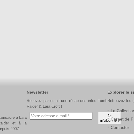
Newsletter
Explorer le si
Recevez par email une récap des infos Tomb
Retrouvez les 
Raider & Lara Croft !
La Collectio
 consacré à Lara
Carnet de F
aider et à la
Contacter
depuis 2007.