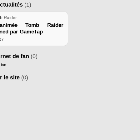
ctualités
(1)
b Raider
animée Tomb Raider
oned par GameTap
007
arnet de fan
(0)
 fan.
r le site
(0)