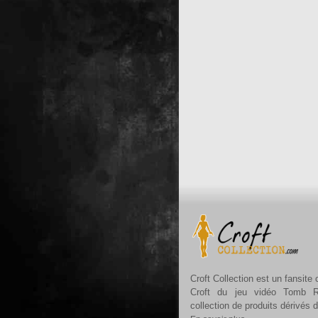
Croft Collection est un fansite
Croft du jeu vidéo Tomb R
collection de produits dérivés 