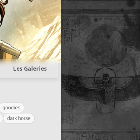
llectors
Les Galeries
goodies
dark horse