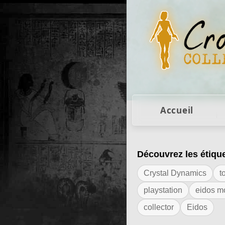
Figurines Lara Cro
Accueil
Découvrez les étiqu
Résultats de l'ét
Crystal Dynamics
t
playstation
eidos m
collector
Eidos