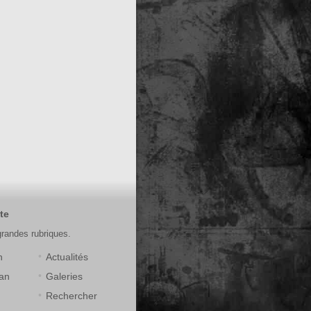
te
grandes rubriques.
n
Actualités
an
Galeries
Rechercher