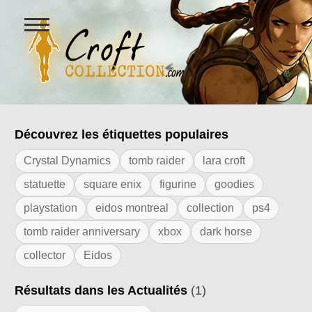
Ouvrir
le
menu
Figurines Lara Croft et collectio
Découvrez les étiquettes populaires
Résultats de l'étiquette "dvd"
Crystal Dynamics
tomb raider
lara croft
statuette
square enix
figurine
goodies
playstation
eidos montreal
collection
ps4
tomb raider anniversary
xbox
dark horse
collector
Eidos
Résultats dans les Actualités
(1)