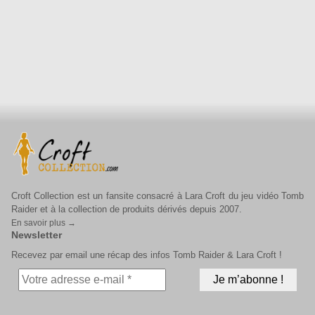
Croft Collection est un fansite consacré à Lara Croft du jeu vidéo Tomb
Raider et à la collection de produits dérivés depuis 2007.
En savoir plus →
Newsletter
Recevez par email une récap des infos Tomb Raider & Lara Croft !