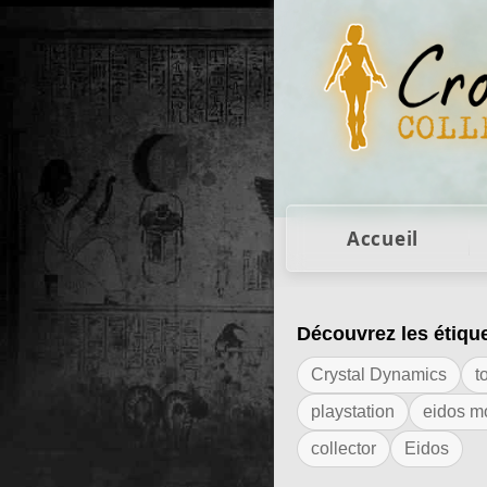
Figurines Lara Cro
Accueil
Découvrez les étiqu
Résultats de l'ét
Crystal Dynamics
t
playstation
eidos m
collector
Eidos