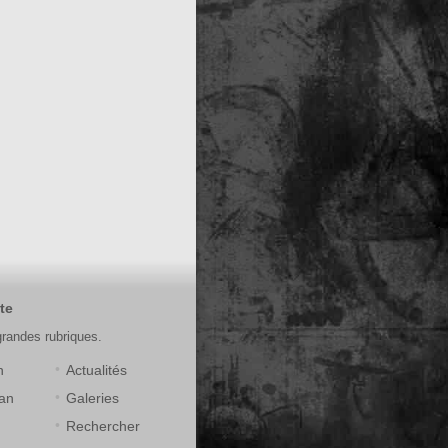
te
grandes rubriques.
n
Actualités
an
Galeries
Rechercher