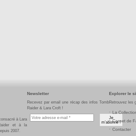
Newsletter
Explorer le si
Recevez par email une récap des infos Tomb
Retrouvez les 
Raider & Lara Croft !
La Collectio
 consacré à Lara
Carnet de F
aider et à la
Contacter
depuis 2007.