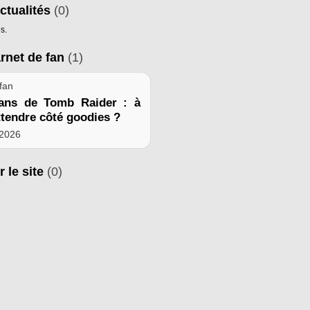
ctualités
(0)
s.
arnet de fan
(1)
fan
ans de Tomb Raider : à
ttendre côté goodies ?
 2026
r le site
(0)