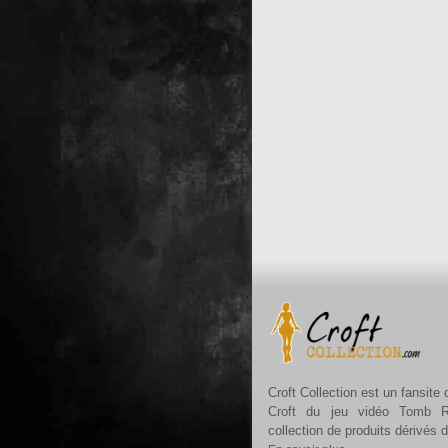
Croft Collection est un fansite
Croft du jeu vidéo Tomb R
collection de produits dérivés 