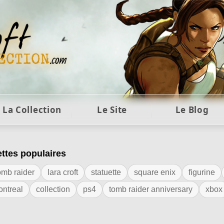
ft et collection Tomb Raider : statues, objets et co
La Collection
Le Site
Le Blog
ettes populaires
iquette "weta"
omb raider
lara croft
statuette
square enix
figurine
ontreal
collection
ps4
tomb raider anniversary
xbox