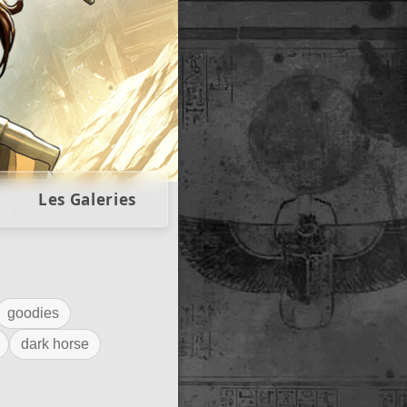
llectors
Les Galeries
goodies
dark horse