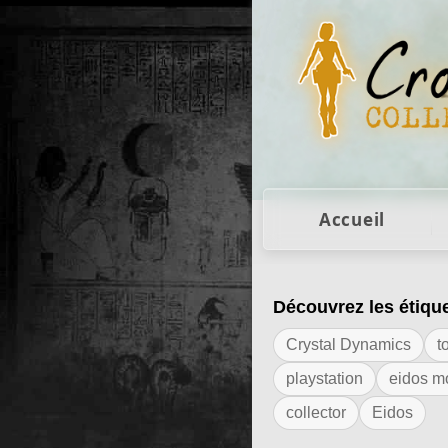
Figurines Lara Cro
Accueil
Découvrez les étiqu
Résultats de l'é
Crystal Dynamics
t
playstation
eidos m
collector
Eidos