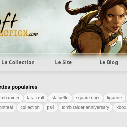
ft et collection Tomb Raider : statues, objets et co
La Collection
Le Site
Le Blog
ettes populaires
tiquette "weta workshop"
omb raider
lara croft
statuette
square enix
figurine
ontreal
collection
ps4
tomb raider anniversary
xbox