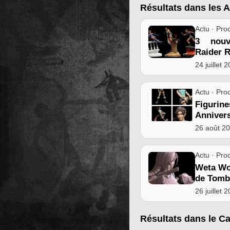
Résultats dans les A
Actu · Prod
3 nouv
Raider 
24 juillet 
Actu · Prod
Figur
Anniver
26 août 2
Actu · Prod
Weta Wo
de Tomb
26 juillet 
Résultats dans le C