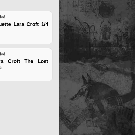
ivé
uette Lara Croft 1/4
ivé
ara Croft The Lost
a