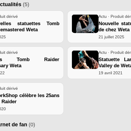
ctualités
(5)
uit dérivé
Actu · Produit dér
elles statuettes Tomb
Nouvelle stat
Remastered Weta
de chez Weta
2025
21 juillet 2025
uit dérivé
Actu · Produit dér
ines Tomb Raider
Statuette L
sary Weta
Valley de Wet
022
19 avril 2021
uit dérivé
rkShop célèbre les 25ans
 Raider
2020
arnet de fan
(0)