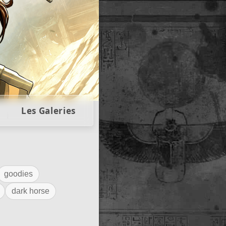
llectors
Les Galeries
goodies
dark horse