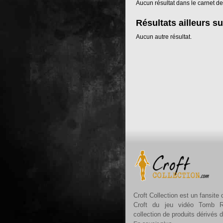
Aucun résultat dans le carnet de
Résultats ailleurs su
Aucun autre résultat.
Croft Collection est un fansite
Croft du jeu vidéo Tomb R
collection de produits dérivés 