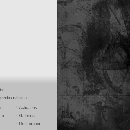
te
grandes rubriques.
n
Actualités
an
Galeries
Rechercher