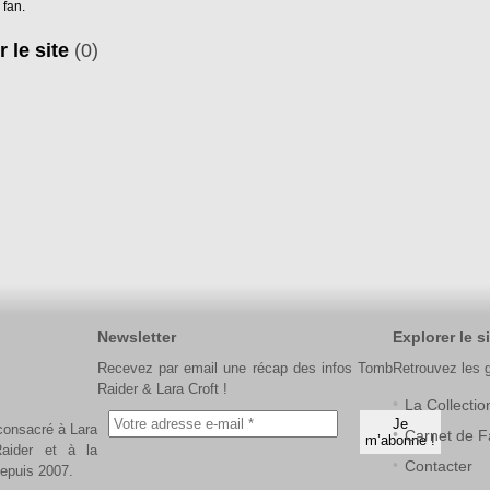
 fan.
r le site
(0)
Newsletter
Explorer le si
Recevez par email une récap des infos Tomb
Retrouvez les 
Raider & Lara Croft !
La Collectio
 consacré à Lara
Carnet de F
aider et à la
Contacter
depuis 2007.