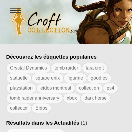
Ouvrir
le
menu
Figurines Lara Croft et collectio
Découvrez les étiquettes populaires
Résultats de l'étiquette "vinyle"
Crystal Dynamics
tomb raider
lara croft
statuette
square enix
figurine
goodies
playstation
eidos montreal
collection
ps4
tomb raider anniversary
xbox
dark horse
collector
Eidos
Résultats dans les Actualités
(1)