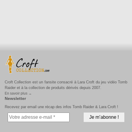
Croft Collection est un fansite consacré à Lara Croft du jeu vidéo Tomb
Raider et à la collection de produits dérivés depuis 2007.
En savoir plus →
Newsletter
Recevez par email une récap des infos Tomb Raider & Lara Croft !