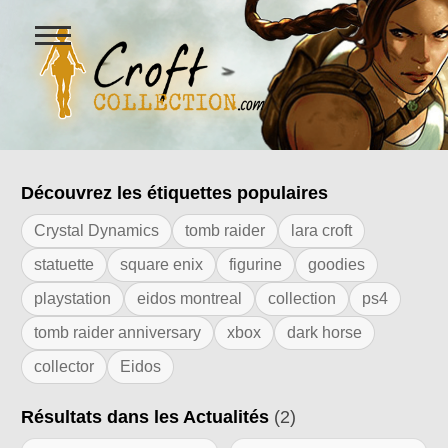
Ouvrir
le
menu
Figurines Lara Croft et collectio
Découvrez les étiquettes populaires
Résultats de l'étiquette "tomb raider c
Crystal Dynamics
tomb raider
lara croft
statuette
square enix
figurine
goodies
playstation
eidos montreal
collection
ps4
tomb raider anniversary
xbox
dark horse
collector
Eidos
Résultats dans les Actualités
(2)