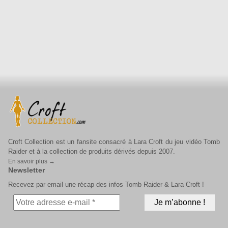
Croft Collection est un fansite consacré à Lara Croft du jeu vidéo Tomb
Raider et à la collection de produits dérivés depuis 2007.
En savoir plus →
Newsletter
Recevez par email une récap des infos Tomb Raider & Lara Croft !