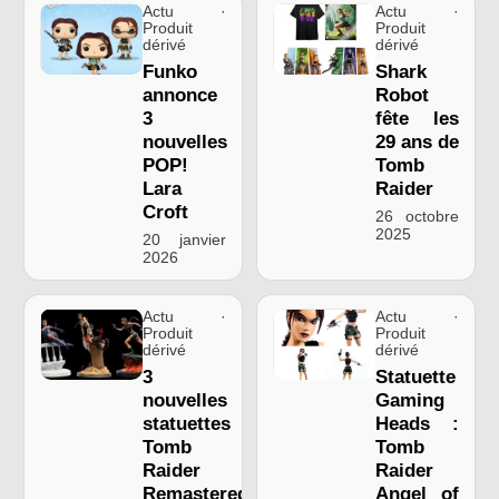
Actu ·
Actu ·
Produit
Produit
dérivé
dérivé
Funko
Shark
annonce
Robot
3
fête les
nouvelles
29 ans de
POP!
Tomb
Lara
Raider
Croft
26 octobre
2025
20 janvier
2026
Actu ·
Actu ·
Produit
Produit
dérivé
dérivé
3
Statuette
nouvelles
Gaming
statuettes
Heads :
Tomb
Tomb
Raider
Raider
Remastered
Angel of