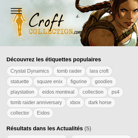
Ouvrir
le
menu
Figurines Lara Croft et collectio
Découvrez les étiquettes populaires
Résultats de l'étiquette "tomb raider an
Crystal Dynamics
tomb raider
lara croft
statuette
square enix
figurine
goodies
playstation
eidos montreal
collection
ps4
tomb raider anniversary
xbox
dark horse
collector
Eidos
Résultats dans les Actualités
(5)