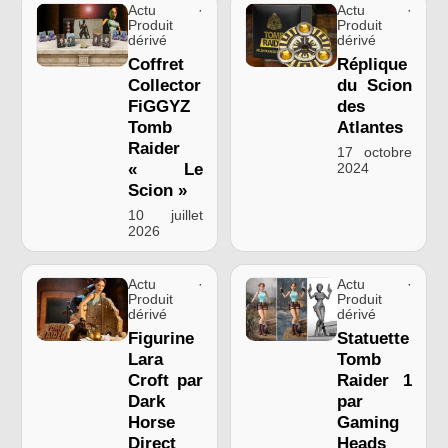
Actu ·
Actu ·
Produit
Produit
dérivé
dérivé
Coffret
Réplique
Collector
du Scion
FiGGYZ
des
Tomb
Atlantes
Raider
17 octobre
« Le
2024
Scion »
10 juillet
2026
Actu ·
Actu ·
Produit
Produit
dérivé
dérivé
Figurine
Statuette
Lara
Tomb
Croft par
Raider 1
Dark
par
Horse
Gaming
Direct
Heads