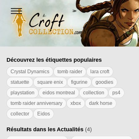
Ouvrir
le
menu
Figurines Lara Croft et collectio
Découvrez les étiquettes populaires
Résultats de l'étiquette "tomb raider 19
Crystal Dynamics
tomb raider
lara croft
statuette
square enix
figurine
goodies
playstation
eidos montreal
collection
ps4
tomb raider anniversary
xbox
dark horse
collector
Eidos
Résultats dans les Actualités
(4)