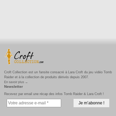
Croft Collection est un fansite consacré à Lara Croft du jeu vidéo Tomb
Raider et à la collection de produits dérivés depuis 2007.
En savoir plus →
Newsletter
Recevez par email une récap des infos Tomb Raider & Lara Croft !