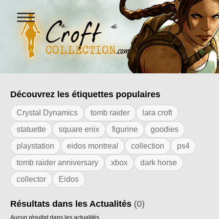
Ouvrir
le
menu
Figurines Lara Croft et collectio
Découvrez les étiquettes populaires
Résultats de l'étiquette "statue taille rée
Crystal Dynamics
tomb raider
lara croft
statuette
square enix
figurine
goodies
playstation
eidos montreal
collection
ps4
tomb raider anniversary
xbox
dark horse
collector
Eidos
Résultats dans les Actualités
(0)
Aucun résultat dans les actualités.