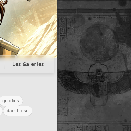
llectors
Les Galeries
goodies
dark horse