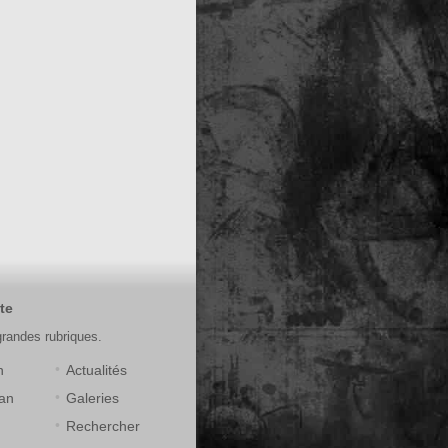
te
grandes rubriques.
n
Actualités
an
Galeries
Rechercher