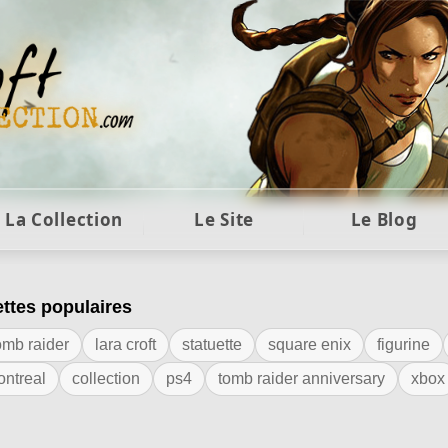
ft et collection Tomb Raider : statues, objets et co
La Collection
Le Site
Le Blog
ettes populaires
iquette "souris"
omb raider
lara croft
statuette
square enix
figurine
ontreal
collection
ps4
tomb raider anniversary
xbox