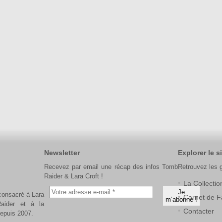
Newsletter
Explorer le si
Recevez par email une récap des infos Tomb
Retrouvez les 
Raider & Lara Croft !
La Collectio
 consacré à Lara
Carnet de F
aider et à la
Contacter
depuis 2007.