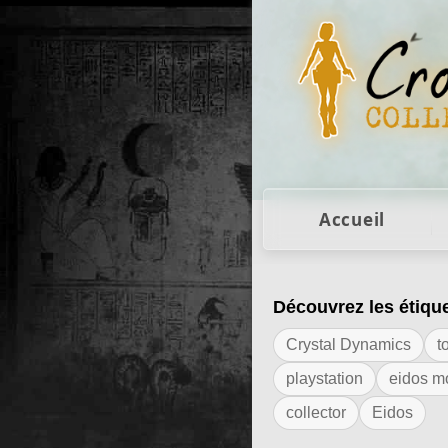
Figurines Lara Cro
Accueil
Découvrez les étiqu
Résultats de l'ét
Crystal Dynamics
t
playstation
eidos m
collector
Eidos