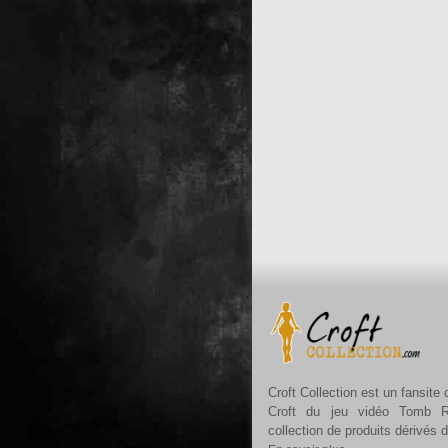
Croft Collection est un fansite
Croft du jeu vidéo Tomb R
collection de produits dérivés 