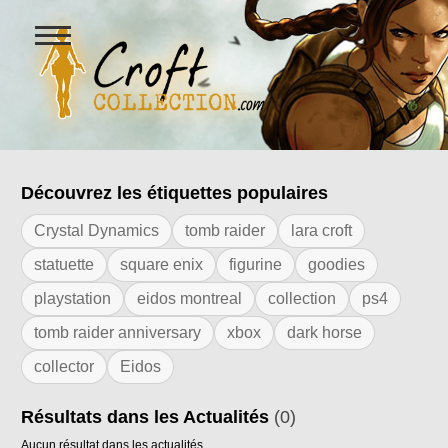
Ouvrir
le
menu
Figurines Lara Croft et collectio
Découvrez les étiquettes populaires
Résultats de l'étiquette "set de lit lara c
Crystal Dynamics
tomb raider
lara croft
statuette
square enix
figurine
goodies
playstation
eidos montreal
collection
ps4
tomb raider anniversary
xbox
dark horse
collector
Eidos
Résultats dans les Actualités
(0)
Aucun résultat dans les actualités.