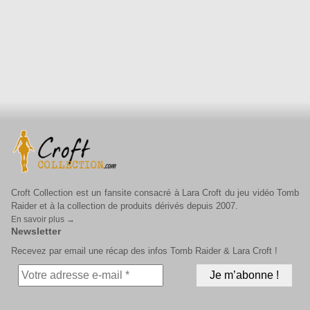
Croft Collection est un fansite consacré à Lara Croft du jeu vidéo Tomb
Raider et à la collection de produits dérivés depuis 2007.
En savoir plus →
Newsletter
Recevez par email une récap des infos Tomb Raider & Lara Croft !