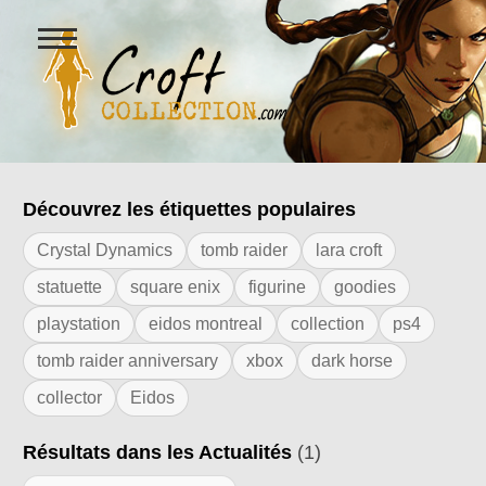
Ouvrir
le
menu
Figurines Lara Croft et collectio
Découvrez les étiquettes populaires
Résultats de l'étiquette "roman"
Crystal Dynamics
tomb raider
lara croft
statuette
square enix
figurine
goodies
playstation
eidos montreal
collection
ps4
tomb raider anniversary
xbox
dark horse
collector
Eidos
Résultats dans les Actualités
(1)