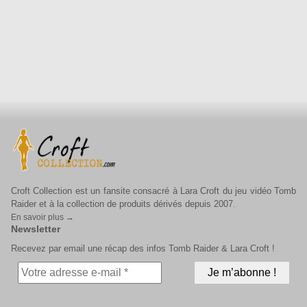
Croft Collection est un fansite consacré à Lara Croft du jeu vidéo Tomb
Raider et à la collection de produits dérivés depuis 2007.
En savoir plus →
Newsletter
Recevez par email une récap des infos Tomb Raider & Lara Croft !