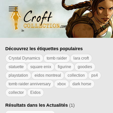
Ouvrir
le
menu
Figurines Lara Croft et collectio
Découvrez les étiquettes populaires
Résultats de l'étiquette "rassemblemen
Crystal Dynamics
tomb raider
lara croft
statuette
square enix
figurine
goodies
playstation
eidos montreal
collection
ps4
tomb raider anniversary
xbox
dark horse
collector
Eidos
Résultats dans les Actualités
(1)