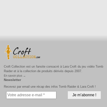
Croft Collection est un fansite consacré à Lara Croft du jeu vidéo Tomb
Raider et à la collection de produits dérivés depuis 2007.
En savoir plus →
Newsletter
Recevez par email une récap des infos Tomb Raider & Lara Croft !