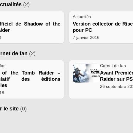
ctualités
(2)
Actualités
fficiel de Shadow of the
Version collector de Ris
ider
pour PC
8
7 janvier 2016
arnet de fan
(2)
fan
Carnet de fan
 of the Tomb Raider –
Avant Premiè
tulatif des éditions
Raider sur PS
les
26 septembre 20
018
r le site
(0)