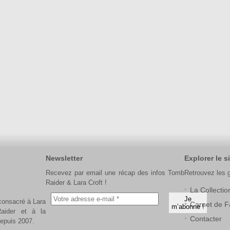
Newsletter
Explorer le si
Recevez par email une récap des infos Tomb
Retrouvez les 
Raider & Lara Croft !
La Collectio
 consacré à Lara
Carnet de F
aider et à la
Contacter
depuis 2007.