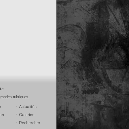
te
grandes rubriques.
n
Actualités
an
Galeries
Rechercher