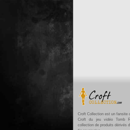
Croft Collection est un fansite
Croft du jeu vidéo Tomb R
collection de produits dérivés 