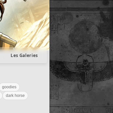
llectors
Les Galeries
goodies
dark horse