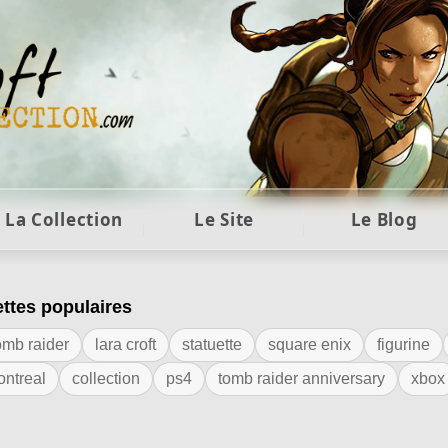
ft et collection Tomb Raider : statues, objets et co
La Collection
Le Site
Le Blog
ettes populaires
iquette "pc"
omb raider
lara croft
statuette
square enix
figurine
ontreal
collection
ps4
tomb raider anniversary
xbox