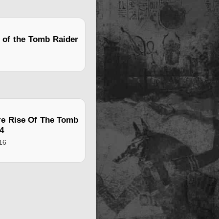
e of the Tomb Raider
re Rise Of The Tomb
4
16