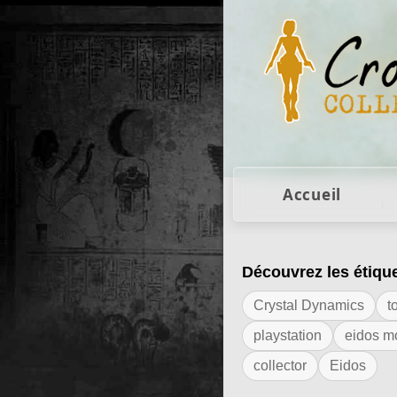
Figurines Lara Cro
Accueil
Découvrez les étiqu
Résultats de l'ét
Crystal Dynamics
t
playstation
eidos m
collector
Eidos