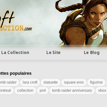
ft et collection Tomb Raider : statues, objets et co
La Collection
Le Site
Le Blog
ettes populaires
tiquette "Paris Games Week"
omb raider
lara croft
statuette
square enix
figurine
ontreal
collection
ps4
tomb raider anniversary
xbox