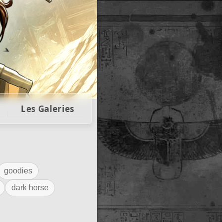
llectors
Les Galeries
goodies
dark horse