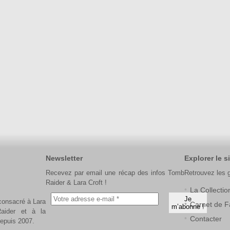
Newsletter
Explorer le si
Recevez par email une récap des infos Tomb
Retrouvez les 
Raider & Lara Croft !
La Collectio
 consacré à Lara
Carnet de F
aider et à la
Contacter
depuis 2007.