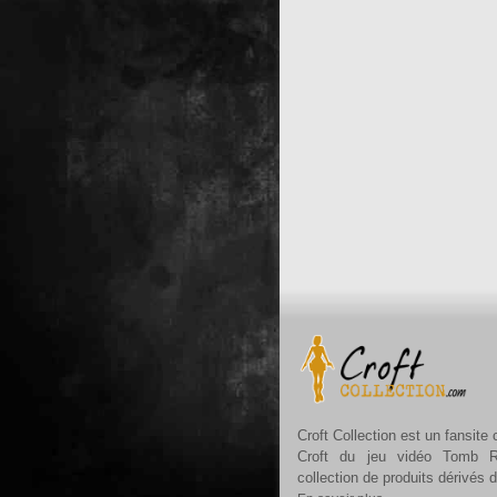
Croft Collection est un fansite
Croft du jeu vidéo Tomb R
collection de produits dérivés 