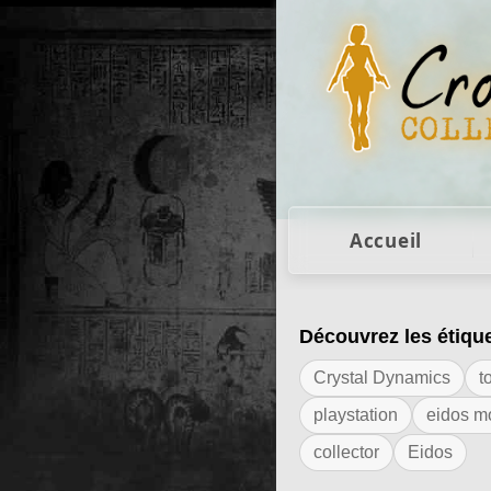
Figurines Lara Cro
Accueil
Découvrez les étiqu
Résultats de l'é
Crystal Dynamics
t
playstation
eidos m
collector
Eidos