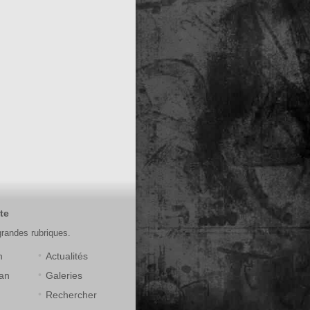
te
grandes rubriques.
n
Actualités
an
Galeries
Rechercher