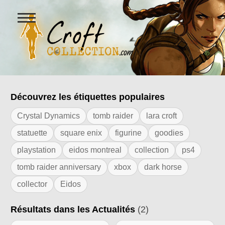
Ouvrir
le
menu
Figurines Lara Croft et collectio
Découvrez les étiquettes populaires
Résultats de l'étiquette "nintendo wii"
Crystal Dynamics
tomb raider
lara croft
statuette
square enix
figurine
goodies
playstation
eidos montreal
collection
ps4
tomb raider anniversary
xbox
dark horse
collector
Eidos
Résultats dans les Actualités
(2)