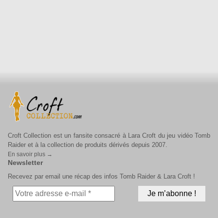
Croft Collection est un fansite consacré à Lara Croft du jeu vidéo Tomb
Raider et à la collection de produits dérivés depuis 2007.
En savoir plus →
Newsletter
Recevez par email une récap des infos Tomb Raider & Lara Croft !