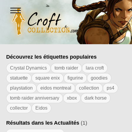
Ouvrir
le
menu
Figurines Lara Croft et collectio
Découvrez les étiquettes populaires
Résultats de l'étiquette "mode"
Crystal Dynamics
tomb raider
lara croft
statuette
square enix
figurine
goodies
playstation
eidos montreal
collection
ps4
tomb raider anniversary
xbox
dark horse
collector
Eidos
Résultats dans les Actualités
(1)