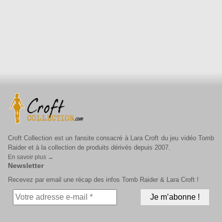
Croft Collection est un fansite consacré à Lara Croft du jeu vidéo Tomb
Raider et à la collection de produits dérivés depuis 2007.
En savoir plus →
Newsletter
Recevez par email une récap des infos Tomb Raider & Lara Croft !