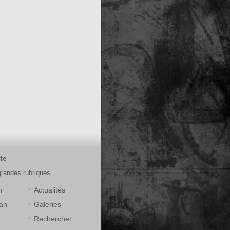
te
grandes rubriques.
n
Actualités
an
Galeries
Rechercher