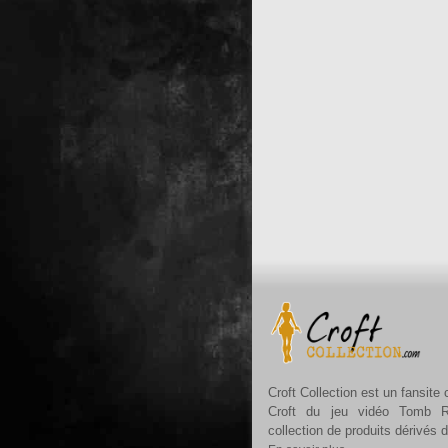
Croft Collection est un fansite
Croft du jeu vidéo Tomb R
collection de produits dérivés 