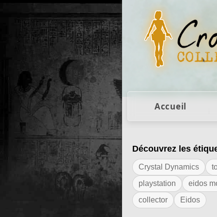
Figurines Lara Cro
Accueil
Découvrez les étiqu
Résultats de l'ét
Crystal Dynamics
t
playstation
eidos m
collector
Eidos