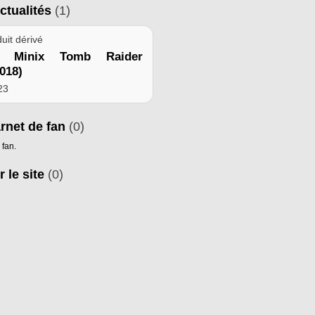
ctualités
(1)
uit dérivé
ne Minix Tomb Raider
018)
023
arnet de fan
(0)
 fan.
r le site
(0)