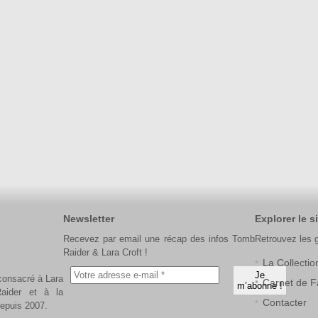
Newsletter
Explorer le si
Recevez par email une récap des infos Tomb
Retrouvez les 
Raider & Lara Croft !
La Collectio
 consacré à Lara
Carnet de F
aider et à la
Contacter
depuis 2007.