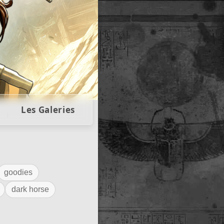
llectors
Les Galeries
goodies
dark horse