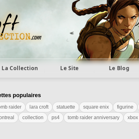
ft et collection Tomb Raider : statues, objets et co
La Collection
Le Site
Le Blog
ettes populaires
iquette "Minix"
omb raider
lara croft
statuette
square enix
figurine
ontreal
collection
ps4
tomb raider anniversary
xbox