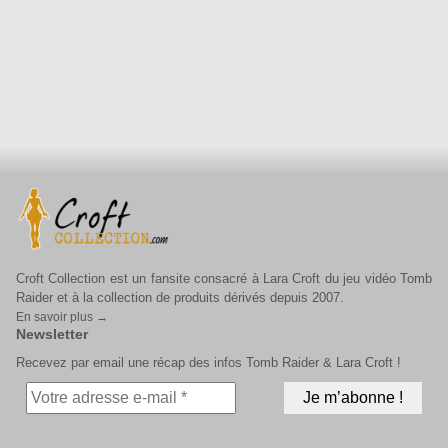
Croft Collection est un fansite consacré à Lara Croft du jeu vidéo Tomb
Raider et à la collection de produits dérivés depuis 2007.
En savoir plus →
Newsletter
Recevez par email une récap des infos Tomb Raider & Lara Croft !