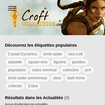
Ouvrir
le
menu
Figurines Lara Croft et collectio
Découvrez les étiquettes populaires
Résultats de l'étiquette "los angeles"
Crystal Dynamics
tomb raider
lara croft
statuette
square enix
figurine
goodies
playstation
eidos montreal
collection
ps4
tomb raider anniversary
xbox
dark horse
collector
Eidos
Résultats dans les Actualités
(0)
Aucun résultat dans les actualités.