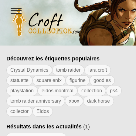
Ouvrir
le
menu
Figurines Lara Croft et collectio
Découvrez les étiquettes populaires
Résultats de l'étiquette "jeu de société"
Crystal Dynamics
tomb raider
lara croft
statuette
square enix
figurine
goodies
playstation
eidos montreal
collection
ps4
tomb raider anniversary
xbox
dark horse
collector
Eidos
Résultats dans les Actualités
(1)