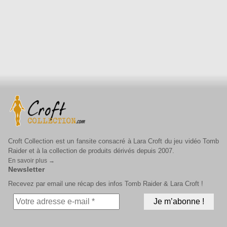
Croft Collection est un fansite consacré à Lara Croft du jeu vidéo Tomb
Raider et à la collection de produits dérivés depuis 2007.
En savoir plus →
Newsletter
Recevez par email une récap des infos Tomb Raider & Lara Croft !