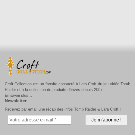
Croft Collection est un fansite consacré à Lara Croft du jeu vidéo Tomb
Raider et à la collection de produits dérivés depuis 2007.
En savoir plus →
Newsletter
Recevez par email une récap des infos Tomb Raider & Lara Croft !