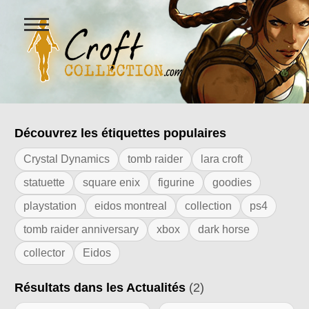
Ouvrir
le
menu
Figurines Lara Croft et collectio
Découvrez les étiquettes populaires
Résultats de l'étiquette "himmersion"
Crystal Dynamics
tomb raider
lara croft
statuette
square enix
figurine
goodies
playstation
eidos montreal
collection
ps4
tomb raider anniversary
xbox
dark horse
collector
Eidos
Résultats dans les Actualités
(2)