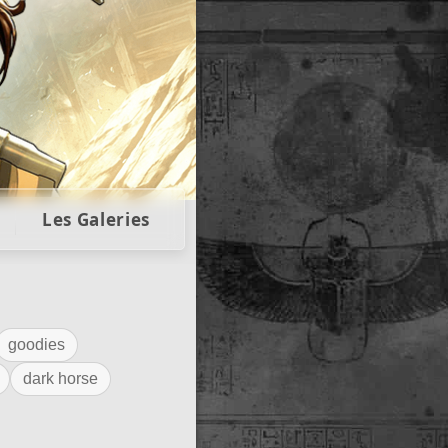
llectors
Les Galeries
goodies
dark horse