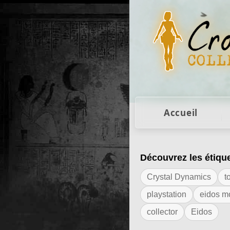
Figurines Lara Cro
Accueil
Découvrez les étiqu
Résultats de l'ét
Crystal Dynamics
t
playstation
eidos m
collector
Eidos