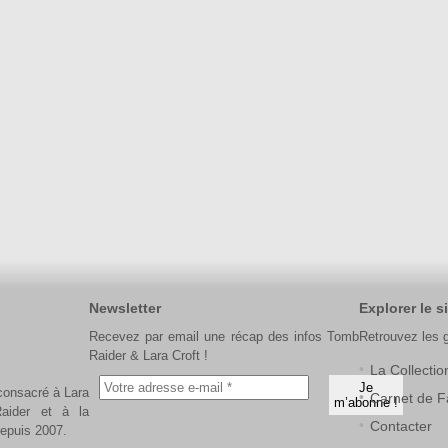
Newsletter
Explorer le si
Recevez par email une récap des infos Tomb
Retrouvez les 
Raider & Lara Croft !
La Collectio
 consacré à Lara
Carnet de F
aider et à la
Contacter
depuis 2007.