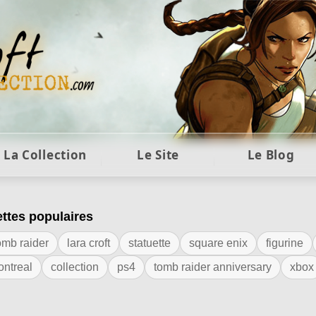
ft et collection Tomb Raider : statues, objets et co
La Collection
Le Site
Le Blog
ettes populaires
iquette "guide"
omb raider
lara croft
statuette
square enix
figurine
ontreal
collection
ps4
tomb raider anniversary
xbox