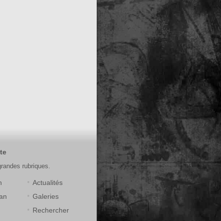
te
grandes rubriques.
n
Actualités
an
Galeries
Rechercher