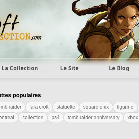
ft et collection Tomb Raider : statues, objets et co
La Collection
Le Site
Le Blog
ettes populaires
iquette "G.I Joe"
omb raider
lara croft
statuette
square enix
figurine
ontreal
collection
ps4
tomb raider anniversary
xbox