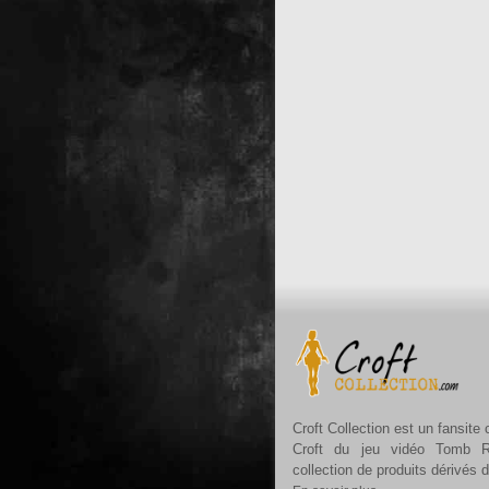
Croft Collection est un fansite
Croft du jeu vidéo Tomb R
collection de produits dérivés 