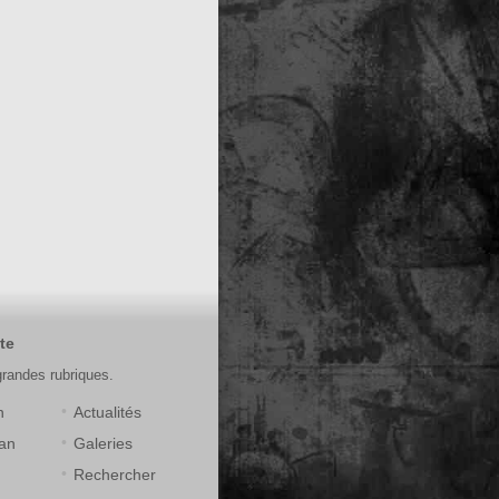
te
grandes rubriques.
n
Actualités
an
Galeries
Rechercher