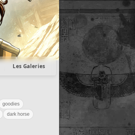
llectors
Les Galeries
goodies
dark horse