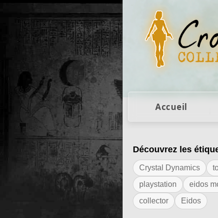
Figurines Lara Cro
Accueil
Découvrez les étiqu
Résultats de l'ét
Crystal Dynamics
t
playstation
eidos m
collector
Eidos