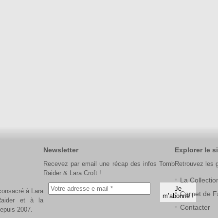
Newsletter
Explorer le si
Recevez par email une récap des infos Tomb
Retrouvez les 
Raider & Lara Croft !
La Collectio
 consacré à Lara
Carnet de F
aider et à la
Contacter
depuis 2007.