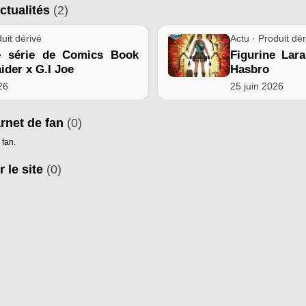
ctualités
(2)
uit dérivé
Actu · Produit dér
e série de Comics Book
Figurine Lara
der x G.I Joe
Hasbro
026
25 juin 2026
arnet de fan
(0)
 fan.
r le site
(0)