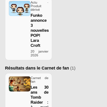
Actu ·
Produit
dérivé
Funko
annonce
3
nouvelles
POP!
Lara
Croft
20 janvier
2026
Résultats dans le Carnet de fan
(1)
Carnet de
fan
Les 30
ans de
Tomb
Raider :