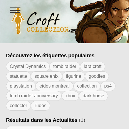
Ouvrir
le
menu
Figurines Lara Croft et collectio
Découvrez les étiquettes populaires
Résultats de l'étiquette "Funko"
Crystal Dynamics
tomb raider
lara croft
statuette
square enix
figurine
goodies
playstation
eidos montreal
collection
ps4
tomb raider anniversary
xbox
dark horse
collector
Eidos
Résultats dans les Actualités
(1)