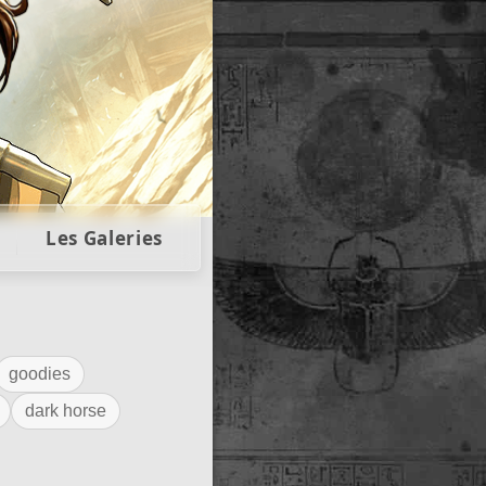
llectors
Les Galeries
goodies
dark horse