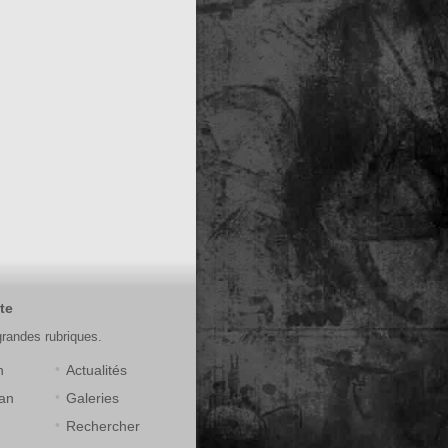
te
grandes rubriques.
n
Actualités
an
Galeries
Rechercher