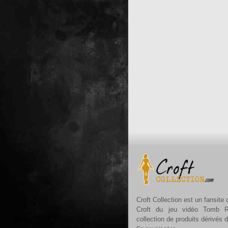
Croft Collection est un fansite
Croft du jeu vidéo Tomb R
collection de produits dérivés 