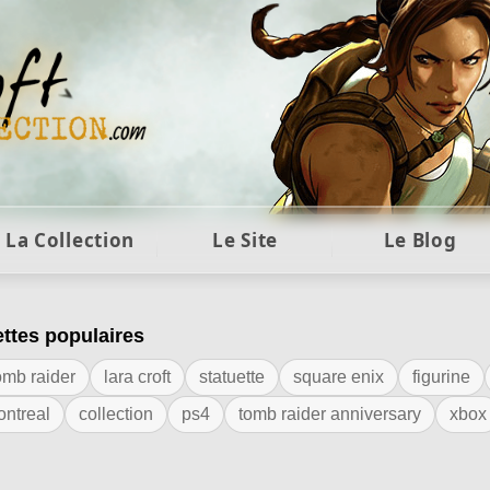
ft et collection Tomb Raider : statues, objets et co
La Collection
Le Site
Le Blog
ettes populaires
quette "Fulllife"
omb raider
lara croft
statuette
square enix
figurine
ontreal
collection
ps4
tomb raider anniversary
xbox