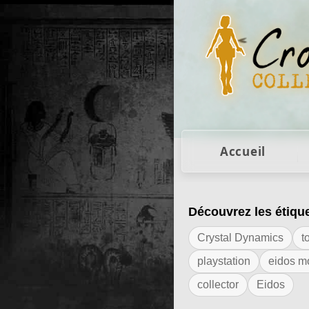
Figurines Lara Cro
Accueil
Découvrez les étiqu
Résultats de l'éti
Crystal Dynamics
t
playstation
eidos m
collector
Eidos