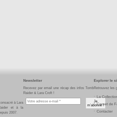
Newsletter
Explorer le si
Recevez par email une récap des infos Tomb
Retrouvez les 
Raider & Lara Croft !
La Collectio
 consacré à Lara
Carnet de F
aider et à la
Contacter
depuis 2007.