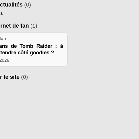
ctualités
(0)
s.
arnet de fan
(1)
fan
ans de Tomb Raider : à
ttendre côté goodies ?
 2026
r le site
(0)