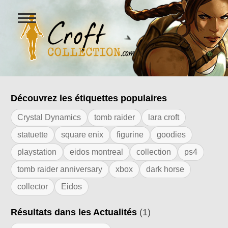
Ouvrir
le
menu
Figurines Lara Croft et collectio
Découvrez les étiquettes populaires
Résultats de l'étiquette "Feral Interacti
Crystal Dynamics
tomb raider
lara croft
statuette
square enix
figurine
goodies
playstation
eidos montreal
collection
ps4
tomb raider anniversary
xbox
dark horse
collector
Eidos
Résultats dans les Actualités
(1)