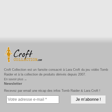
Croft Collection est un fansite consacré à Lara Croft du jeu vidéo Tomb
Raider et à la collection de produits dérivés depuis 2007.
En savoir plus →
Newsletter
Recevez par email une récap des infos Tomb Raider & Lara Croft !