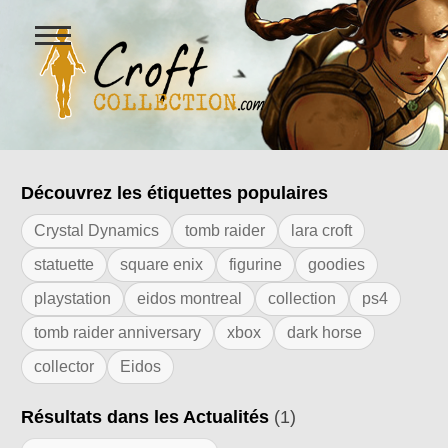
Ouvrir
le
menu
Figurines Lara Croft et collectio
Découvrez les étiquettes populaires
Résultats de l'étiquette "evercade"
Crystal Dynamics
tomb raider
lara croft
statuette
square enix
figurine
goodies
playstation
eidos montreal
collection
ps4
tomb raider anniversary
xbox
dark horse
collector
Eidos
Résultats dans les Actualités
(1)