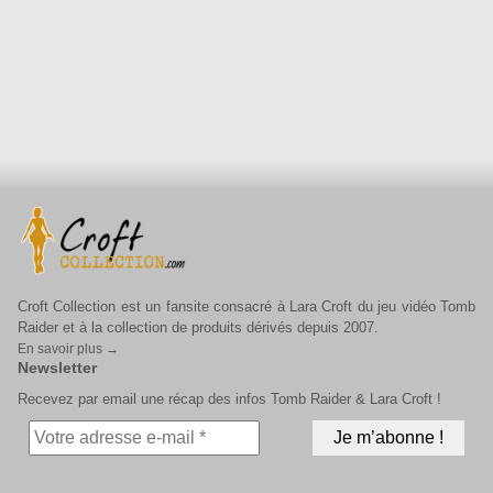
Croft Collection est un fansite consacré à Lara Croft du jeu vidéo Tomb
Raider et à la collection de produits dérivés depuis 2007.
En savoir plus →
Newsletter
Recevez par email une récap des infos Tomb Raider & Lara Croft !