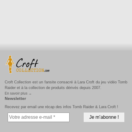
Croft Collection est un fansite consacré à Lara Croft du jeu vidéo Tomb
Raider et à la collection de produits dérivés depuis 2007.
En savoir plus →
Newsletter
Recevez par email une récap des infos Tomb Raider & Lara Croft !