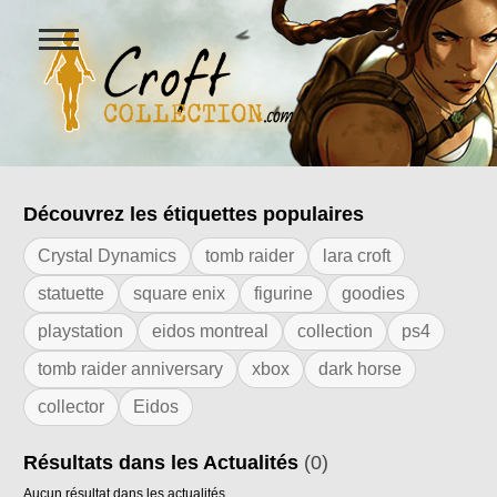
Ouvrir
le
menu
Figurines Lara Croft et collectio
Découvrez les étiquettes populaires
Résultats de l'étiquette "e3"
Crystal Dynamics
tomb raider
lara croft
statuette
square enix
figurine
goodies
playstation
eidos montreal
collection
ps4
tomb raider anniversary
xbox
dark horse
collector
Eidos
Résultats dans les Actualités
(0)
Aucun résultat dans les actualités.