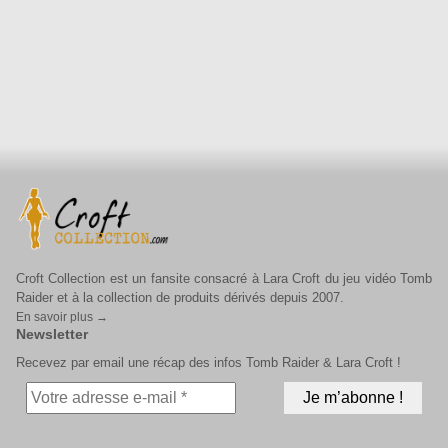
Croft Collection est un fansite consacré à Lara Croft du jeu vidéo Tomb
Raider et à la collection de produits dérivés depuis 2007.
En savoir plus →
Newsletter
Recevez par email une récap des infos Tomb Raider & Lara Croft !