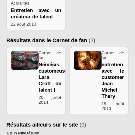
Actualités
Entretien avec un
créateur de talent
22 août 2013
Résultats dans le Carnet de fan
(2)
Carnet de
Carnet de
fan
fan
Némésis,
entretien
customeuse
avec le
Lara
customer
Croft de
Jean
talent !
Michel
Thery
20 juillet
2014
19 août
2013
Résultats ailleurs sur le site
(0)
Aucun autre résultat.