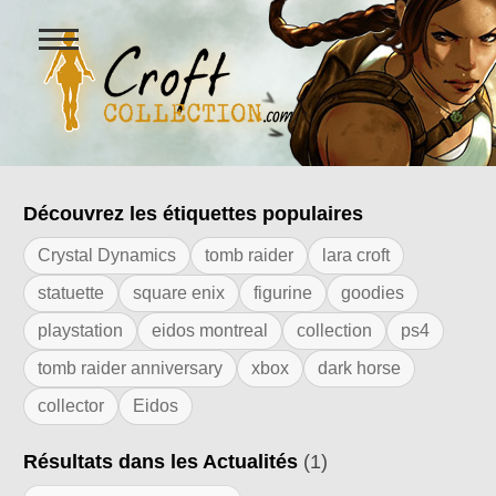
Ouvrir
le
menu
Figurines Lara Croft et collectio
Découvrez les étiquettes populaires
Résultats de l'étiquette "custom"
Crystal Dynamics
tomb raider
lara croft
statuette
square enix
figurine
goodies
playstation
eidos montreal
collection
ps4
tomb raider anniversary
xbox
dark horse
collector
Eidos
Résultats dans les Actualités
(1)