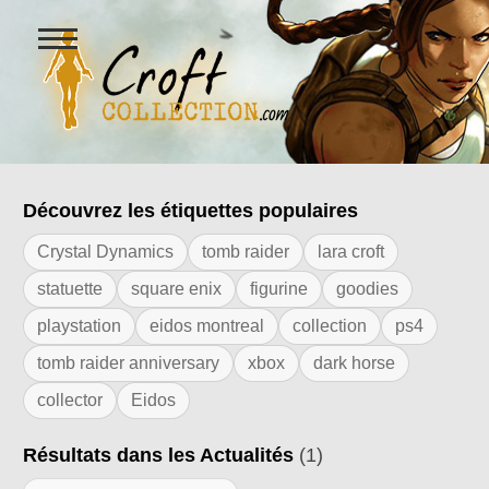
Ouvrir
le
menu
Figurines Lara Croft et collectio
Découvrez les étiquettes populaires
Résultats de l'étiquette "crypt of chrono
Crystal Dynamics
tomb raider
lara croft
statuette
square enix
figurine
goodies
playstation
eidos montreal
collection
ps4
tomb raider anniversary
xbox
dark horse
collector
Eidos
Résultats dans les Actualités
(1)