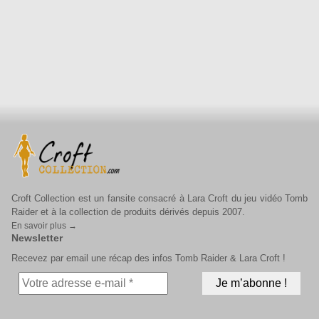
Croft Collection est un fansite consacré à Lara Croft du jeu vidéo Tomb
Raider et à la collection de produits dérivés depuis 2007.
En savoir plus →
Newsletter
Recevez par email une récap des infos Tomb Raider & Lara Croft !