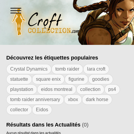
Ouvrir
le
menu
Figurines Lara Croft et collectio
Découvrez les étiquettes populaires
Résultats de l'étiquette "angel of darkn
Crystal Dynamics
tomb raider
lara croft
statuette
square enix
figurine
goodies
playstation
eidos montreal
collection
ps4
tomb raider anniversary
xbox
dark horse
collector
Eidos
Résultats dans les Actualités
(0)
Aucun résultat dans les actualités.