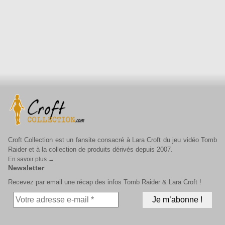
Croft Collection est un fansite consacré à Lara Croft du jeu vidéo Tomb
Raider et à la collection de produits dérivés depuis 2007.
En savoir plus →
Newsletter
Recevez par email une récap des infos Tomb Raider & Lara Croft !